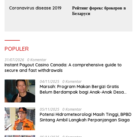
Coronavirus disease 2019
Рейтинг форекс брокеров в
Беларуси
POPULER
31/07/2026
0 Komentar
Instant Payout Casino Canada: A comprehensive guide to
secure and fast withdrawals
04/11/2025
0 Komentar
Marsah: Program Makan Bergizi Gratis
Belum Berdampak bagi Anak-Anak Desa
Batu Netak
05/11/2025
0 Komentar
Potensi Hidrometeorologi Masih Tinggi, BPBD
Sintang Ambil Langkah Perpanjangan Siaga