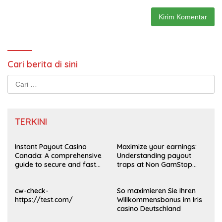
Cari berita di sini
Cari
untuk:
TERKINI
Instant Payout Casino
Maximize your earnings:
Canada: A comprehensive
Understanding payout
guide to secure and fast
traps at Non GamStop
withdrawals
Casinos UK 2026
cw-check-
So maximieren Sie Ihren
https://test.com/
Willkommensbonus im Iris
casino Deutschland