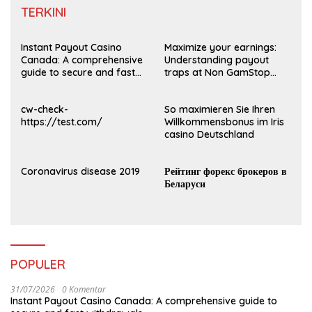
TERKINI
Instant Payout Casino
Maximize your earnings:
Canada: A comprehensive
Understanding payout
guide to secure and fast
traps at Non GamStop
withdrawals
Casinos UK 2026
cw-check-
So maximieren Sie Ihren
https://test.com/
Willkommensbonus im Iris
casino Deutschland
Coronavirus disease 2019
Рейтинг форекс брокеров в
Беларуси
POPULER
31/07/2026
0 Komentar
Instant Payout Casino Canada: A comprehensive guide to