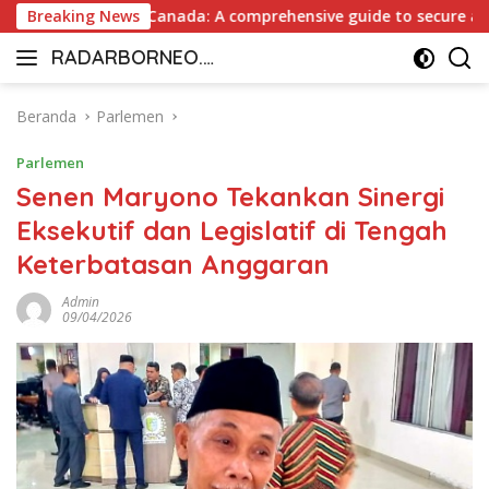
Langsung
out Casino Canada: A comprehensive guide to secure and fast w
Breaking News
ke
RADARBORNEO.I
konten
Radarnya
D
Borneo
Beranda
Parlemen
Parlemen
Senen Maryono Tekankan Sinergi
Eksekutif dan Legislatif di Tengah
Keterbatasan Anggaran
Admin
09/04/2026