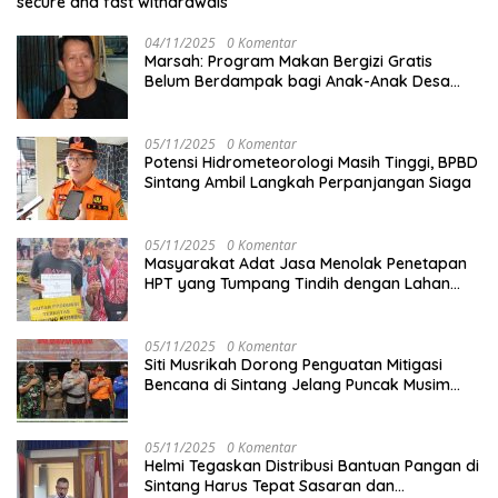
secure and fast withdrawals
04/11/2025
0 Komentar
Marsah: Program Makan Bergizi Gratis
Belum Berdampak bagi Anak-Anak Desa
Batu Netak
05/11/2025
0 Komentar
Potensi Hidrometeorologi Masih Tinggi, BPBD
Sintang Ambil Langkah Perpanjangan Siaga
05/11/2025
0 Komentar
Masyarakat Adat Jasa Menolak Penetapan
HPT yang Tumpang Tindih dengan Lahan
Garapan
05/11/2025
0 Komentar
Siti Musrikah Dorong Penguatan Mitigasi
Bencana di Sintang Jelang Puncak Musim
Hujan
05/11/2025
0 Komentar
Helmi Tegaskan Distribusi Bantuan Pangan di
Sintang Harus Tepat Sasaran dan