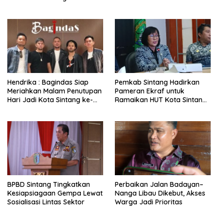
Hari
Hendrika : Bagindas Siap
Pemkab Sintang Hadirkan
Meriahkan Malam Penutupan
Pameran Ekraf untuk
Hari Jadi Kota Sintang ke-
Ramaikan HUT Kota Sintang
664
ke-664
BPBD Sintang Tingkatkan
Perbaikan Jalan Badayan–
Kesiapsiagaan Gempa Lewat
Nanga Libau Dikebut, Akses
Sosialisasi Lintas Sektor
Warga Jadi Prioritas