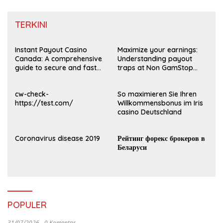
TERKINI
Instant Payout Casino
Maximize your earnings:
Canada: A comprehensive
Understanding payout
guide to secure and fast
traps at Non GamStop
withdrawals
Casinos UK 2026
cw-check-
So maximieren Sie Ihren
https://test.com/
Willkommensbonus im Iris
casino Deutschland
Coronavirus disease 2019
Рейтинг форекс брокеров в
Беларуси
POPULER
31/07/2026
0 Komentar