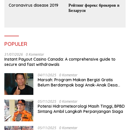
Coronavirus disease 2019
Рейтинг форекс брокеров в
Беларуси
POPULER
31/07/2026
0 Komentar
Instant Payout Casino Canada: A comprehensive guide to
secure and fast withdrawals
04/11/2025
0 Komentar
Marsah: Program Makan Bergizi Gratis
Belum Berdampak bagi Anak-Anak Desa
Batu Netak
05/11/2025
0 Komentar
Potensi Hidrometeorologi Masih Tinggi, BPBD
Sintang Ambil Langkah Perpanjangan Siaga
05/11/2025
0 Komentar