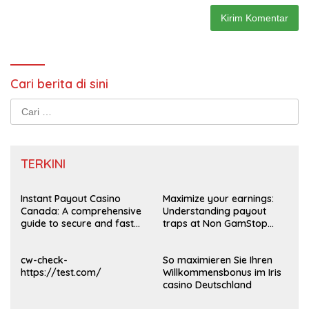
Cari berita di sini
Cari
untuk:
TERKINI
Instant Payout Casino
Maximize your earnings:
Canada: A comprehensive
Understanding payout
guide to secure and fast
traps at Non GamStop
withdrawals
Casinos UK 2026
cw-check-
So maximieren Sie Ihren
https://test.com/
Willkommensbonus im Iris
casino Deutschland