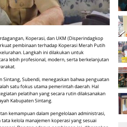
erdagangan, Koperasi, dan UKM (Disperindagkop
kuat pembinaan terhadap Koperasi Merah Putih
kelurahan. Langkah ini dilakukan untuk
ara lebih profesional, modern, serta berkelanjutan
arakat.
n Sintang, Subendi, menegaskan bahwa penguatan
alah satu fokus utama pemerintah daerah. Hal
egiatan pelatihan yang secara rutin dilaksanakan
ayah Kabupaten Sintang.
atan kemampuan dalam pengelolaan administrasi,
tata kelola manajemen koperasi yang sesuai