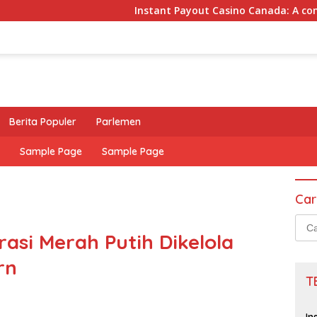
Instant Payout Casino Canada: A comprehensive guide 
Berita Populer
Parlemen
Sample Page
Sample Page
Cari
Cari
asi Merah Putih Dikelola
untu
rn
T