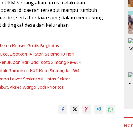
p UKM Sintang akan terus melakukan
operasi di daerah tersebut mampu tumbuh
andiri, serta berdaya saing dalam mendukung
di tingkat desa dan kelurahan.
irkan Konser Gratis Bagindas
ka, Libatkan 141 Stan Selama 10 Hari
Penutupan Hari Jadi Kota Sintang ke-664
ntuk Ramaikan HUT Kota Sintang ke-664
pa Lewat Sosialisasi Lintas Sektor
ut, Akses Warga Jadi Prioritas
Ber