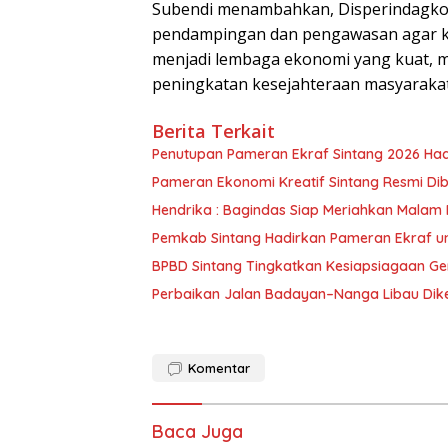
Subendi menambahkan, Disperindagko
pendampingan dan pengawasan agar k
menjadi lembaga ekonomi yang kuat, m
peningkatan kesejahteraan masyarakat 
Berita Terkait
Penutupan Pameran Ekraf Sintang 2026 Had
Pameran Ekonomi Kreatif Sintang Resmi Dibu
Hendrika : Bagindas Siap Meriahkan Malam 
Pemkab Sintang Hadirkan Pameran Ekraf u
BPBD Sintang Tingkatkan Kesiapsiagaan Gem
Perbaikan Jalan Badayan–Nanga Libau Dikeb
Komentar
Baca Juga