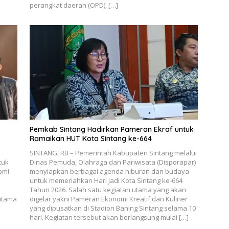
perangkat daerah (OPD), […]
Pemkab Sintang Hadirkan Pameran Ekraf untuk
Ramaikan HUT Kota Sintang ke-664
SINTANG, RB – Pemerintah Kabupaten Sintang melalui
tuk
Dinas Pemuda, Olahraga dan Pariwisata (Disporapar)
omi
menyiapkan berbagai agenda hiburan dan budaya
untuk memeriahkan Hari Jadi Kota Sintang ke-664
Tahun 2026. Salah satu kegiatan utama yang akan
 utama
digelar yakni Pameran Ekonomi Kreatif dan Kuliner
yang dipusatkan di Stadion Baning Sintang selama 10
hari. Kegiatan tersebut akan berlangsung mulai […]