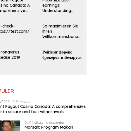
stant Payout
Maximize your
sino Canada: A
earnings:
omprehensive
Understanding
ide to secure and
payout traps at
st withdrawals
Non GamStop
-check-
So maximieren Sie
Casinos UK 2026
tps://test.com/
Ihren
Willkommensbonus
im Iris casino
Deutschland
ronavirus
Рейтинг форекс
sease 2019
брокеров в Беларуси
PULER
7/2026
0 Komentar
ant Payout Casino Canada: A comprehensive
e to secure and fast withdrawals
04/11/2025
0 Komentar
Marsah: Program Makan