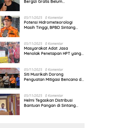
Bergizi Gratis Belum
Berdampak bagi Anak-Anak
Desa Batu Netak
05/11/2025
0 Komentar
Potensi Hidrometeorologi
Masih Tinggi, BPBD Sintang
Ambil Langkah Perpanjangan
Siaga
05/11/2025
0 Komentar
Masyarakat Adat Jasa
Menolak Penetapan HPT yang
Tumpang Tindih dengan Lahan
Garapan
05/11/2025
0 Komentar
Siti Musrikah Dorong
Penguatan Mitigasi Bencana di
Sintang Jelang Puncak Musim
Hujan
05/11/2025
0 Komentar
Helmi Tegaskan Distribusi
Bantuan Pangan di Sintang
Harus Tepat Sasaran dan
Transparan