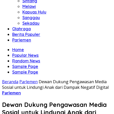
Sintang
Melawi
Kapuas Hulu
Sanggau
Sekadau
Olahraga
Berita Populer
Parlemen
Home
Popular News
Random News
Sample Page
Sample Page
Beranda
Parlemen
Dewan Dukung Pengawasan Media
Sosial untuk Lindungi Anak dari Dampak Negatif Digital
Parlemen
Dewan Dukung Pengawasan Media
Sosial untuk Lindungi Anak dari