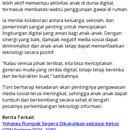
lebih aktif memantau aktivitas anak di dunia digital,
termasuk membatasi waktu penggunaan gawai di rumah.
Ia menilai kolaborasi antara keluarga, sekolah, dan
pemerintah sangat penting untuk menciptakan
lingkungan digital yang aman bagi anak-anak. Dengan
sinergi yang baik, dampak negatif media sosial dapat
diminimalisir dan anak-anak tetap dapat memanfaatkan
teknologi secara positif.
“Kalau semua pihak terlibat, kita bisa menciptakan
generasi muda yang cerdas digital, tetapi tetap beretika
dan berkarakter kuat,” tambahnya.
Toni berharap kesadaran akan pentingnya pengawasan
media sosial terus meningkat, sehingga anak-anak dapat
tumbuh dan berkembang secara sehat di tengah
pesatnya perkembangan teknologi informasi.
Berita Terkait
Yohanes Rumpak Segera Dikukuhkan sebagai Ketua
ICDN Sintang 2026–2030