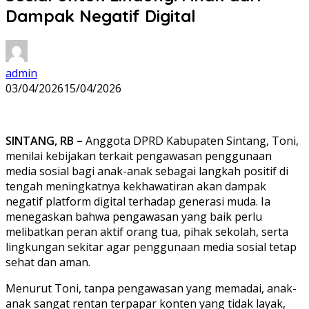
Dampak Negatif Digital
admin
03/04/2026
15/04/2026
SINTANG, RB –
Anggota DPRD Kabupaten Sintang, Toni,
menilai kebijakan terkait pengawasan penggunaan
media sosial bagi anak-anak sebagai langkah positif di
tengah meningkatnya kekhawatiran akan dampak
negatif platform digital terhadap generasi muda. Ia
menegaskan bahwa pengawasan yang baik perlu
melibatkan peran aktif orang tua, pihak sekolah, serta
lingkungan sekitar agar penggunaan media sosial tetap
sehat dan aman.
Menurut Toni, tanpa pengawasan yang memadai, anak-
anak sangat rentan terpapar konten yang tidak layak,