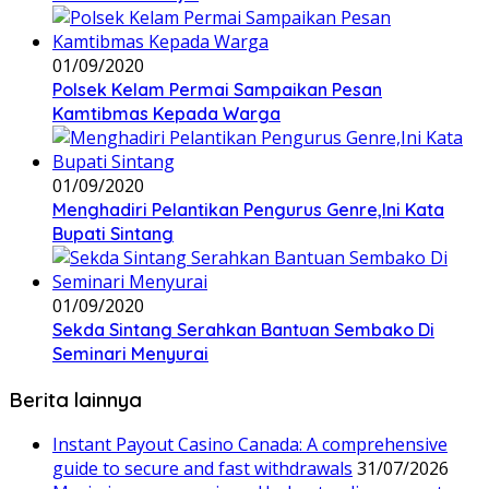
01/09/2020
Polsek Kelam Permai Sampaikan Pesan
Kamtibmas Kepada Warga
01/09/2020
Menghadiri Pelantikan Pengurus Genre,Ini Kata
Bupati Sintang
01/09/2020
Sekda Sintang Serahkan Bantuan Sembako Di
Seminari Menyurai
Berita lainnya
Instant Payout Casino Canada: A comprehensive
guide to secure and fast withdrawals
31/07/2026