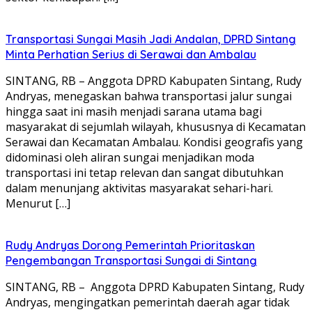
Transportasi Sungai Masih Jadi Andalan, DPRD Sintang
Minta Perhatian Serius di Serawai dan Ambalau
SINTANG, RB – Anggota DPRD Kabupaten Sintang, Rudy
Andryas, menegaskan bahwa transportasi jalur sungai
hingga saat ini masih menjadi sarana utama bagi
masyarakat di sejumlah wilayah, khususnya di Kecamatan
Serawai dan Kecamatan Ambalau. Kondisi geografis yang
didominasi oleh aliran sungai menjadikan moda
transportasi ini tetap relevan dan sangat dibutuhkan
dalam menunjang aktivitas masyarakat sehari-hari.
Menurut […]
Rudy Andryas Dorong Pemerintah Prioritaskan
Pengembangan Transportasi Sungai di Sintang
SINTANG, RB – Anggota DPRD Kabupaten Sintang, Rudy
Andryas, mengingatkan pemerintah daerah agar tidak