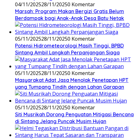
04/11/2025
28/11/2025
0 Komentar
Marsah: Program Makan Bergizi Gratis Belum
Berdampak bagi Anak-Anak Desa Batu Netak
05/11/2025
28/11/2025
0 Komentar
Potensi Hidrometeorologi Masih Tinggi, BPBD
Sintang Ambil Langkah Perpanjangan Siaga
05/11/2025
28/11/2025
0 Komentar
Masyarakat Adat Jasa Menolak Penetapan HPT
yang Tumpang Tindih dengan Lahan Garapan
05/11/2025
28/11/2025
0 Komentar
Siti Musrikah Dorong Penguatan Mitigasi Bencana
di Sintang Jelang Puncak Musim Hujan