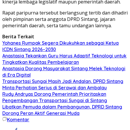
kinerja lembaga legislatif maupun pemerintah daerah.
Rapat paripurna tersebut berlangsung tertib dan dihadiri
oleh pimpinan serta anggota DPRD Sintang, jajaran
pemerintah daerah, serta tamu undangan lainnya.
Berita Terkait
Yohanes Rumpak Segera Dikukuhkan sebagai Ketua
ICDN Sintang 2026–2030
Anastasia Tekankan Guru Harus Adaptif Teknologi untuk
Tingkatkan Kualitas Pembelajaran
Anastasia Dorong Masyarakat Sintang Melek Teknologi
di Era Digital
Transportasi Sungai Masih Jadi Andalan, DPRD Sintang
Minta Perhatian Serius di Serawai dan Ambalau
Rudy Andryas Dorong Pemerintah Prioritaskan
Pengembangan Transportasi Sungai di Sintang
Libatkan Pemuda dalam Pembangunan, DPRD Sintang
Dorong Peran Aktif Generasi Muda
Komentar