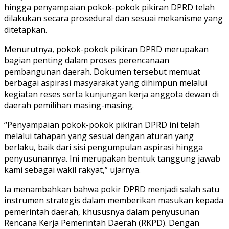
hingga penyampaian pokok-pokok pikiran DPRD telah
dilakukan secara prosedural dan sesuai mekanisme yang
ditetapkan.
Menurutnya, pokok-pokok pikiran DPRD merupakan
bagian penting dalam proses perencanaan
pembangunan daerah. Dokumen tersebut memuat
berbagai aspirasi masyarakat yang dihimpun melalui
kegiatan reses serta kunjungan kerja anggota dewan di
daerah pemilihan masing-masing.
“Penyampaian pokok-pokok pikiran DPRD ini telah
melalui tahapan yang sesuai dengan aturan yang
berlaku, baik dari sisi pengumpulan aspirasi hingga
penyusunannya. Ini merupakan bentuk tanggung jawab
kami sebagai wakil rakyat,” ujarnya.
Ia menambahkan bahwa pokir DPRD menjadi salah satu
instrumen strategis dalam memberikan masukan kepada
pemerintah daerah, khususnya dalam penyusunan
Rencana Kerja Pemerintah Daerah (RKPD). Dengan