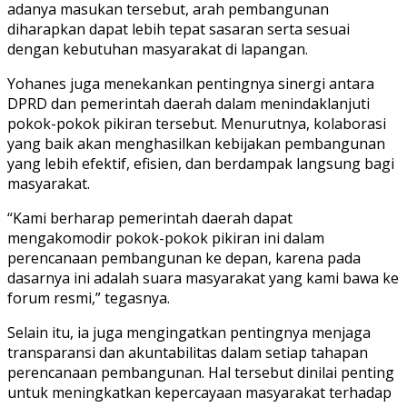
adanya masukan tersebut, arah pembangunan
diharapkan dapat lebih tepat sasaran serta sesuai
dengan kebutuhan masyarakat di lapangan.
Yohanes juga menekankan pentingnya sinergi antara
DPRD dan pemerintah daerah dalam menindaklanjuti
pokok-pokok pikiran tersebut. Menurutnya, kolaborasi
yang baik akan menghasilkan kebijakan pembangunan
yang lebih efektif, efisien, dan berdampak langsung bagi
masyarakat.
“Kami berharap pemerintah daerah dapat
mengakomodir pokok-pokok pikiran ini dalam
perencanaan pembangunan ke depan, karena pada
dasarnya ini adalah suara masyarakat yang kami bawa ke
forum resmi,” tegasnya.
Selain itu, ia juga mengingatkan pentingnya menjaga
transparansi dan akuntabilitas dalam setiap tahapan
perencanaan pembangunan. Hal tersebut dinilai penting
untuk meningkatkan kepercayaan masyarakat terhadap