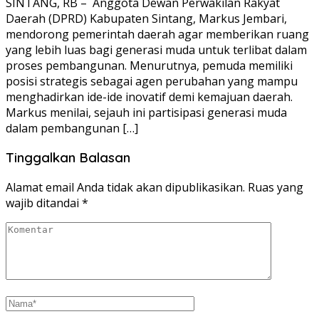
SINTANG, RB – Anggota Dewan Perwakilan Rakyat
Daerah (DPRD) Kabupaten Sintang, Markus Jembari,
mendorong pemerintah daerah agar memberikan ruang
yang lebih luas bagi generasi muda untuk terlibat dalam
proses pembangunan. Menurutnya, pemuda memiliki
posisi strategis sebagai agen perubahan yang mampu
menghadirkan ide-ide inovatif demi kemajuan daerah.
Markus menilai, sejauh ini partisipasi generasi muda
dalam pembangunan […]
Tinggalkan Balasan
Alamat email Anda tidak akan dipublikasikan.
Ruas yang
wajib ditandai
*