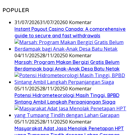
POPULER
31/07/2026
31/07/2026
0 Komentar
Instant Payout Casino Canada: A comprehensive
guide to secure and fast withdrawals
04/11/2025
28/11/2025
0 Komentar
Marsah: Program Makan Bergizi Gratis Belum
Berdampak bagi Anak-Anak Desa Batu Netak
05/11/2025
28/11/2025
0 Komentar
Potensi Hidrometeorologi Masih Tinggi, BPBD
Sintang Ambil Langkah Perpanjangan Siaga
05/11/2025
28/11/2025
0 Komentar
Masyarakat Adat Jasa Menolak Penetapan HPT