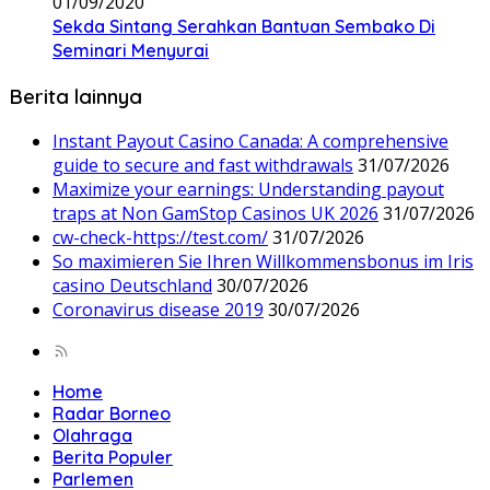
01/09/2020
Sekda Sintang Serahkan Bantuan Sembako Di
Seminari Menyurai
Berita lainnya
Instant Payout Casino Canada: A comprehensive
guide to secure and fast withdrawals
31/07/2026
Maximize your earnings: Understanding payout
traps at Non GamStop Casinos UK 2026
31/07/2026
cw-check-https://test.com/
31/07/2026
So maximieren Sie Ihren Willkommensbonus im Iris
casino Deutschland
30/07/2026
Coronavirus disease 2019
30/07/2026
Home
Radar Borneo
Olahraga
Berita Populer
Parlemen