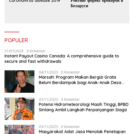
Coronavirus disease 2019
Рейтинг форекс брокеров в
Беларуси
POPULER
31/07/2026
0 Komentar
Instant Payout Casino Canada: A comprehensive guide to
secure and fast withdrawals
04/11/2025
0 Komentar
Marsah: Program Makan Bergizi Gratis
Belum Berdampak bagi Anak-Anak Desa
Batu Netak
05/11/2025
0 Komentar
Potensi Hidrometeorologi Masih Tinggi, BPBD
Sintang Ambil Langkah Perpanjangan Siaga
05/11/2025
0 Komentar
Masyarakat Adat Jasa Menolak Penetapan