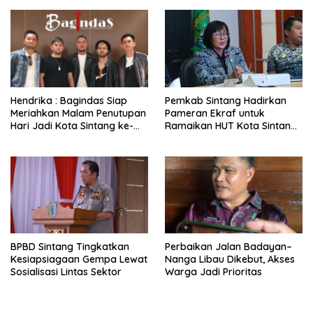
Hendrika : Bagindas Siap
Pemkab Sintang Hadirkan
Meriahkan Malam Penutupan
Pameran Ekraf untuk
Hari Jadi Kota Sintang ke-
Ramaikan HUT Kota Sintang
664
ke-664
BPBD Sintang Tingkatkan
Perbaikan Jalan Badayan–
Kesiapsiagaan Gempa Lewat
Nanga Libau Dikebut, Akses
Sosialisasi Lintas Sektor
Warga Jadi Prioritas