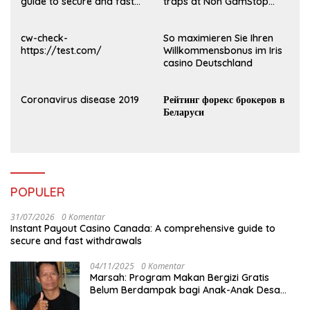
guide to secure and fast
traps at Non GamStop
withdrawals
Casinos UK 2026
cw-check-
So maximieren Sie Ihren
https://test.com/
Willkommensbonus im Iris
casino Deutschland
Coronavirus disease 2019
Рейтинг форекс брокеров в
Беларуси
POPULER
31/07/2026
0 Komentar
Instant Payout Casino Canada: A comprehensive guide to
secure and fast withdrawals
04/11/2025
0 Komentar
Marsah: Program Makan Bergizi Gratis
Belum Berdampak bagi Anak-Anak Desa
Batu Netak