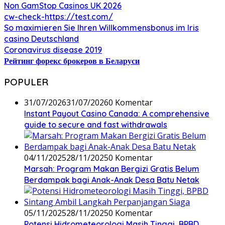
Non GamStop Casinos UK 2026
cw-check-https://test.com/
So maximieren Sie Ihren Willkommensbonus im Iris
casino Deutschland
Coronavirus disease 2019
Рейтинг форекс брокеров в Беларуси
POPULER
31/07/2026
31/07/2026
0 Komentar
Instant Payout Casino Canada: A comprehensive
guide to secure and fast withdrawals
04/11/2025
28/11/2025
0 Komentar
Marsah: Program Makan Bergizi Gratis Belum
Berdampak bagi Anak-Anak Desa Batu Netak
05/11/2025
28/11/2025
0 Komentar
Potensi Hidrometeorologi Masih Tinggi, BPBD