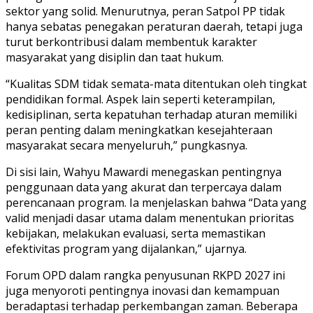
sektor yang solid. Menurutnya, peran Satpol PP tidak
hanya sebatas penegakan peraturan daerah, tetapi juga
turut berkontribusi dalam membentuk karakter
masyarakat yang disiplin dan taat hukum.
“Kualitas SDM tidak semata-mata ditentukan oleh tingkat
pendidikan formal. Aspek lain seperti keterampilan,
kedisiplinan, serta kepatuhan terhadap aturan memiliki
peran penting dalam meningkatkan kesejahteraan
masyarakat secara menyeluruh,” pungkasnya.
Di sisi lain, Wahyu Mawardi menegaskan pentingnya
penggunaan data yang akurat dan terpercaya dalam
perencanaan program. Ia menjelaskan bahwa “Data yang
valid menjadi dasar utama dalam menentukan prioritas
kebijakan, melakukan evaluasi, serta memastikan
efektivitas program yang dijalankan,” ujarnya.
Forum OPD dalam rangka penyusunan RKPD 2027 ini
juga menyoroti pentingnya inovasi dan kemampuan
beradaptasi terhadap perkembangan zaman. Beberapa