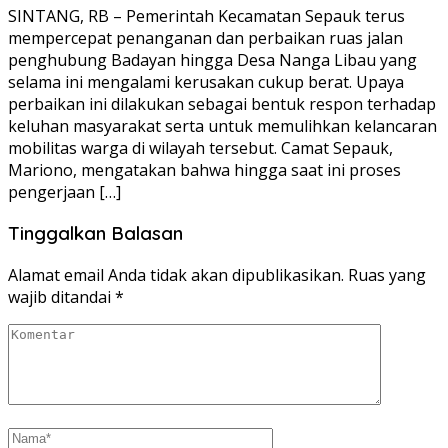
SINTANG, RB – Pemerintah Kecamatan Sepauk terus
mempercepat penanganan dan perbaikan ruas jalan
penghubung Badayan hingga Desa Nanga Libau yang
selama ini mengalami kerusakan cukup berat. Upaya
perbaikan ini dilakukan sebagai bentuk respon terhadap
keluhan masyarakat serta untuk memulihkan kelancaran
mobilitas warga di wilayah tersebut. Camat Sepauk,
Mariono, mengatakan bahwa hingga saat ini proses
pengerjaan […]
Tinggalkan Balasan
Alamat email Anda tidak akan dipublikasikan.
Ruas yang
wajib ditandai
*