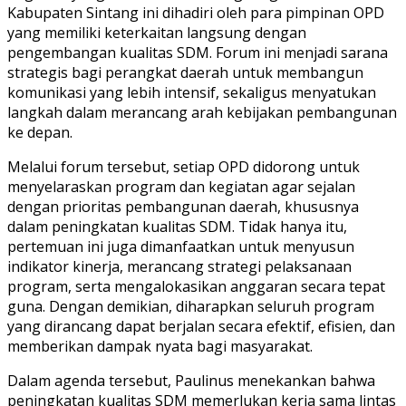
Kabupaten Sintang ini dihadiri oleh para pimpinan OPD
yang memiliki keterkaitan langsung dengan
pengembangan kualitas SDM. Forum ini menjadi sarana
strategis bagi perangkat daerah untuk membangun
komunikasi yang lebih intensif, sekaligus menyatukan
langkah dalam merancang arah kebijakan pembangunan
ke depan.
Melalui forum tersebut, setiap OPD didorong untuk
menyelaraskan program dan kegiatan agar sejalan
dengan prioritas pembangunan daerah, khususnya
dalam peningkatan kualitas SDM. Tidak hanya itu,
pertemuan ini juga dimanfaatkan untuk menyusun
indikator kinerja, merancang strategi pelaksanaan
program, serta mengalokasikan anggaran secara tepat
guna. Dengan demikian, diharapkan seluruh program
yang dirancang dapat berjalan secara efektif, efisien, dan
memberikan dampak nyata bagi masyarakat.
Dalam agenda tersebut, Paulinus menekankan bahwa
peningkatan kualitas SDM memerlukan kerja sama lintas