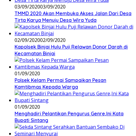
03/09/2020
03/09/2020
TMMD 2020 Akan Membuka Akses Jalan Dari Desa
Tirta Karya Menuju Desa Wira Yuda
02/09/2020
02/09/2020
Kapolsek Binjai Hulu Puji Relawan Donor Darah di
Kecamatan Binjai
01/09/2020
Polsek Kelam Permai Sampaikan Pesan
Kamtibmas Kepada Warga
01/09/2020
Menghadiri Pelantikan Pengurus Genre,Ini Kata
Bupati Sintang