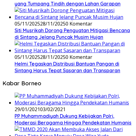
yang Tumpang Tindih dengan Lahan Garapan
05/11/2025
28/11/2025
0 Komentar
Siti Musrikah Dorong Penguatan Mitigasi Bencana
di Sintang Jelang Puncak Musim Hujan
05/11/2025
28/11/2025
0 Komentar
Helmi Tegaskan Distribusi Bantuan Pangan di
Sintang Harus Tepat Sasaran dan Transparan
Kabar Borneo
29/01/2021
03/02/2021
PP Muhammadiyah Dukung Kebijakan Polri,
Moderasi Beragama Hingga Pendekatan Humanis