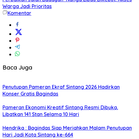
Warga Jadi Prioritas
Komentar
Baca Juga
Penutupan Pameran Ekraf Sintang 2026 Hadirkan
Konser Gratis Bagindas
Pameran Ekonomi Kreatif Sintang Resmi Dibuka,
Libatkan 141 Stan Selama 10 Hari
Hendrika : Bagindas Siap Meriahkan Malam Penutupan
Hari Jadi Kota Sintang ke-664