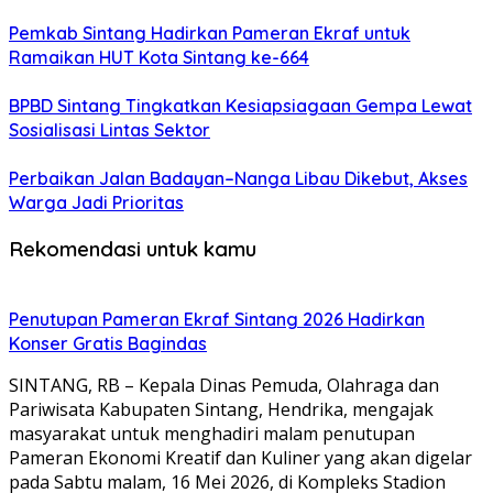
Pemkab Sintang Hadirkan Pameran Ekraf untuk
Ramaikan HUT Kota Sintang ke-664
BPBD Sintang Tingkatkan Kesiapsiagaan Gempa Lewat
Sosialisasi Lintas Sektor
Perbaikan Jalan Badayan–Nanga Libau Dikebut, Akses
Warga Jadi Prioritas
Rekomendasi untuk kamu
Penutupan Pameran Ekraf Sintang 2026 Hadirkan
Konser Gratis Bagindas
SINTANG, RB – Kepala Dinas Pemuda, Olahraga dan
Pariwisata Kabupaten Sintang, Hendrika, mengajak
masyarakat untuk menghadiri malam penutupan
Pameran Ekonomi Kreatif dan Kuliner yang akan digelar
pada Sabtu malam, 16 Mei 2026, di Kompleks Stadion