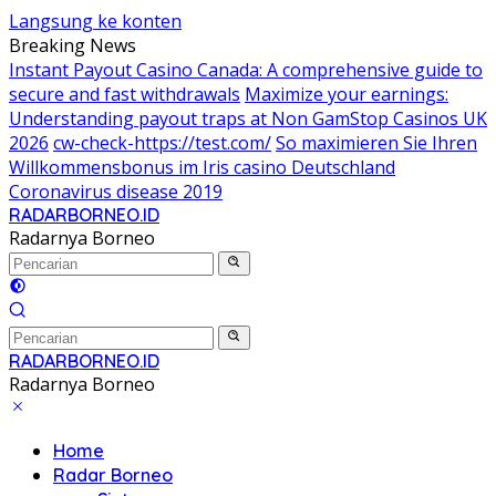
Langsung ke konten
Breaking News
Instant Payout Casino Canada: A comprehensive guide to
secure and fast withdrawals
Maximize your earnings:
Understanding payout traps at Non GamStop Casinos UK
2026
cw-check-https://test.com/
So maximieren Sie Ihren
Willkommensbonus im Iris casino Deutschland
Coronavirus disease 2019
RADARBORNEO.ID
Radarnya Borneo
RADARBORNEO.ID
Radarnya Borneo
Home
Radar Borneo