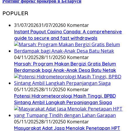
Рейтинг форекс брокеров в Беларуси
POPULER
31/07/2026
31/07/2026
0 Komentar
Instant Payout Casino Canada: A comprehensive
guide to secure and fast withdrawals
04/11/2025
28/11/2025
0 Komentar
Marsah: Program Makan Bergizi Gratis Belum
Berdampak bagi Anak-Anak Desa Batu Netak
05/11/2025
28/11/2025
0 Komentar
Potensi Hidrometeorologi Masih Tinggi, BPBD
Sintang Ambil Langkah Perpanjangan Siaga
05/11/2025
28/11/2025
0 Komentar
Masyarakat Adat Jasa Menolak Penetapan HPT