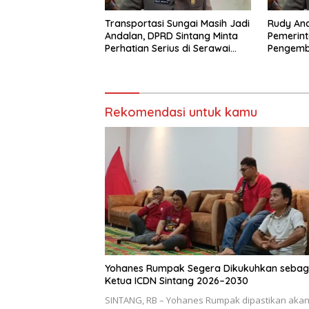
Transportasi Sungai Masih Jadi
Rudy An
Andalan, DPRD Sintang Minta
Pemerint
Perhatian Serius di Serawai
Pengemb
dan Ambalau
Sungai d
Rekomendasi untuk kamu
Yohanes Rumpak Segera Dikukuhkan sebag
Ketua ICDN Sintang 2026–2030
SINTANG, RB – Yohanes Rumpak dipastikan aka