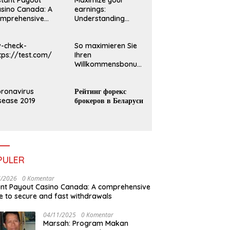
stant Payout
Maximize your
sino Canada: A
earnings:
omprehensive
Understanding
ide to secure and
payout traps at
st withdrawals
Non GamStop
-check-
So maximieren Sie
Casinos UK 2026
tps://test.com/
Ihren
Willkommensbonus
im Iris casino
Deutschland
ronavirus
Рейтинг форекс
sease 2019
брокеров в Беларуси
PULER
7/2026
0 Komentar
ant Payout Casino Canada: A comprehensive
e to secure and fast withdrawals
04/11/2025
0 Komentar
Marsah: Program Makan