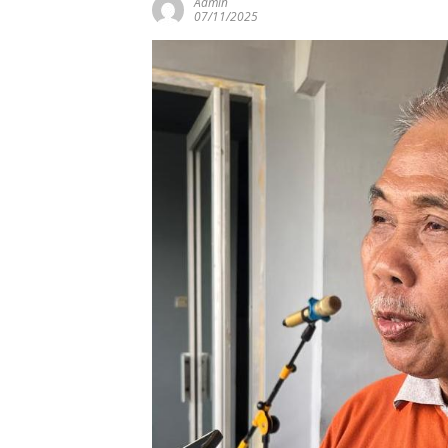
Admin
07/11/2025