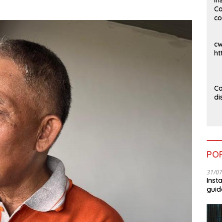
In
Ca
c
gu
fa
cw
ht
Co
di
PO
31/0
Inst
guid