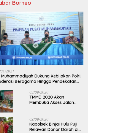
abar Borneo
/01/2021
 Muhammadiyah Dukung Kebijakan Polri,
derasi Beragama Hingga Pendekatan
umanis
03/09/2020
TMMD 2020 Akan
Membuka Akses Jalan
Dari Desa Tirta Karya
Menuju Desa Wira Yuda
02/09/2020
Kapolsek Binjai Hulu Puji
Relawan Donor Darah di