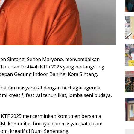
en Sintang, Senen Maryono, menyampaikan
 Tourism Festival (KTF) 2025 yang berlangsung
epan Gedung Indoor Baning, Kota Sintang.
erhatian masyarakat dengan berbagai agenda
 kreatif, festival tenun ikat, lomba seni budaya,
 KTF 2025 mencerminkan komitmen bersama
KM, komunitas budaya, dan masyarakat dalam
mi kreatif di Bumi Senentang.