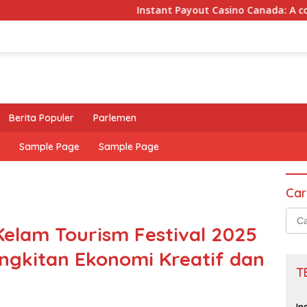
Instant Payout Casino Canada: A comprehensive guid
Berita Populer
Parlemen
Sample Page
Sample Page
Cari
Cari
Kelam Tourism Festival 2025
untu
gkitan Ekonomi Kreatif dan
T
g