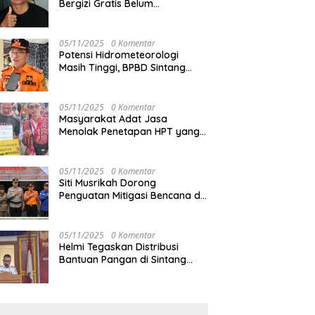
Bergizi Gratis Belum
Berdampak bagi Anak-Anak
Desa Batu Netak
05/11/2025
0 Komentar
Potensi Hidrometeorologi
Masih Tinggi, BPBD Sintang
Ambil Langkah Perpanjangan
Siaga
05/11/2025
0 Komentar
Masyarakat Adat Jasa
Menolak Penetapan HPT yang
Tumpang Tindih dengan Lahan
Garapan
05/11/2025
0 Komentar
Siti Musrikah Dorong
Penguatan Mitigasi Bencana di
Sintang Jelang Puncak Musim
Hujan
05/11/2025
0 Komentar
Helmi Tegaskan Distribusi
Bantuan Pangan di Sintang
Harus Tepat Sasaran dan
Transparan