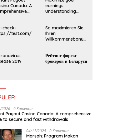
stant Payout
Maximize your
sino Canada: A
earnings:
omprehensive
Understanding
ide to secure and
payout traps at
st withdrawals
Non GamStop
-check-
So maximieren Sie
Casinos UK 2026
tps://test.com/
Ihren
Willkommensbonus
im Iris casino
Deutschland
ronavirus
Рейтинг форекс
sease 2019
брокеров в Беларуси
PULER
7/2026
0 Komentar
ant Payout Casino Canada: A comprehensive
e to secure and fast withdrawals
04/11/2025
0 Komentar
Marsah: Program Makan