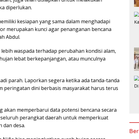
ka diperlukan.
memiliki kesiapan yang sama dalam menghadapi
ektor merupakan kunci agar penanganan bencana
ah Abdul.
 lebih waspada terhadap perubahan kondisi alam,
, hujan lebat berkepanjangan, atau munculnya
adi parah. Laporkan segera ketika ada tanda-tanda
 peringatan dini berbasis masyarakat harus terus
ng akan memperbarui data potensi bencana secara
 seluruh perangkat daerah untuk memperkuat
n dan desa.
Ber