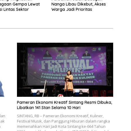
iagaan Gempa Lewat
Nanga Libau Dikebut, Akses
si Lintas Sektor
Warga Jadi Prioritas
Pameran Ekonomi Kreatif Sintang Resmi Dibuka,
Libatkan 141 Stan Selama 10 Hari
dan
SINTANG, RB – Pameran Ekonomi Kreatif, Kuliner,
jak
Festival Musik, dan Panggung Hiburan dalam rangka
n
memeriahkan Hari Jadi Kota Sintang ke-664 Tahun