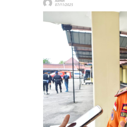
Admin
07/11/2025