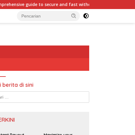
 to secure and fast withdrawals
Maximize your earning
 berita di sini
k:
ERKINI