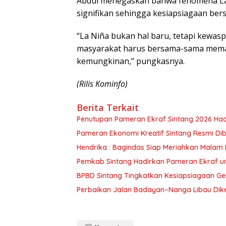
Abdul menegaskan bahwa fenomena La 
signifikan sehingga kesiapsiagaan bers
“La Niña bukan hal baru, tetapi kewasp
masyarakat harus bersama-sama memas
kemungkinan,” pungkasnya.
(Rilis Kominfo)
Berita Terkait
Penutupan Pameran Ekraf Sintang 2026 Had
Pameran Ekonomi Kreatif Sintang Resmi Dibu
Hendrika : Bagindas Siap Meriahkan Malam 
Pemkab Sintang Hadirkan Pameran Ekraf u
BPBD Sintang Tingkatkan Kesiapsiagaan Gem
Perbaikan Jalan Badayan–Nanga Libau Dikeb