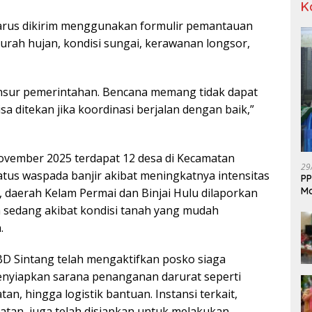
K
harus dikirim menggunakan formulir pemantauan
rah hujan, kondisi sungai, kerawanan longsor,
nsur pemerintahan. Bencana memang tidak dapat
sa ditekan jika koordinasi berjalan dengan baik,”
vember 2025 terdapat 12 desa di Kecamatan
29
atus waspada banjir akibat meningkatnya intensitas
PP
Mo
u, daerah Kelam Permai dan Binjai Hulu dilaporkan
H
a sedang akibat kondisi tanah yang mudah
.
D Sintang telah mengaktifkan posko siaga
enyiapkan sarana penanganan darurat seperti
n, hingga logistik bantuan. Instansi terkait,
atan, juga telah disiapkan untuk melakukan