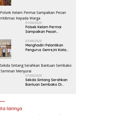
Kecamatan Binjai
01/09/2020
Polsek Kelam Permai
Sampaikan Pesan
Kamtibmas Kepada
Warga
01/09/2020
Menghadiri Pelantikan
Pengurus Genre,Ini Kata
Bupati Sintang
01/09/2020
Sekda Sintang Serahkan
Bantuan Sembako Di
Seminari Menyurai
ita lainnya