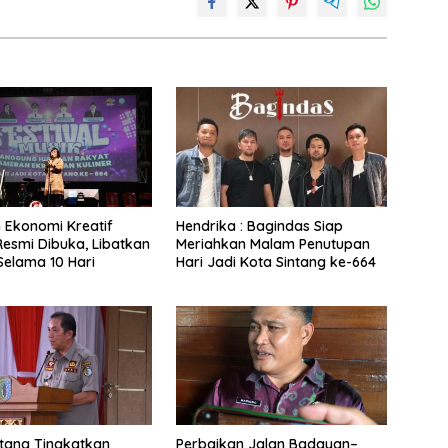
Ekonomi Kreatif
Hendrika : Bagindas Siap
Resmi Dibuka, Libatkan
Meriahkan Malam Penutupan
 Selama 10 Hari
Hari Jadi Kota Sintang ke-664
tang Tingkatkan
Perbaikan Jalan Badayan–