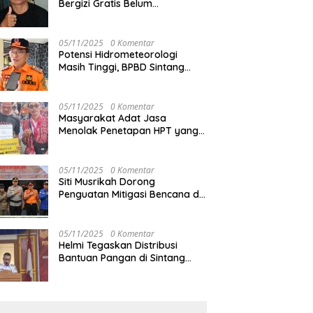
Bergizi Gratis Belum
Berdampak bagi Anak-Anak
Desa Batu Netak
05/11/2025
0 Komentar
Potensi Hidrometeorologi
Masih Tinggi, BPBD Sintang
Ambil Langkah Perpanjangan
Siaga
05/11/2025
0 Komentar
Masyarakat Adat Jasa
Menolak Penetapan HPT yang
Tumpang Tindih dengan Lahan
Garapan
05/11/2025
0 Komentar
Siti Musrikah Dorong
Penguatan Mitigasi Bencana di
Sintang Jelang Puncak Musim
Hujan
05/11/2025
0 Komentar
Helmi Tegaskan Distribusi
Bantuan Pangan di Sintang
Harus Tepat Sasaran dan
Transparan