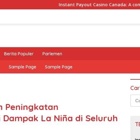
Instant Payout Casino Canada: A comprehensive guide
Berita Populer
Parlemen
Sample Page
Sample Page
Cari
Cari
n Peningkatan
untu
 Dampak La Niña di Seluruh
T