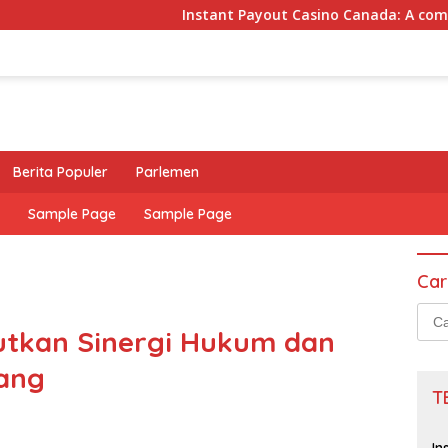
Instant Payout Casino Canada: A comprehensive guide 
Berita Populer
Parlemen
Sample Page
Sample Page
Cari
Cari
jutkan Sinergi Hukum dan
untu
ang
T