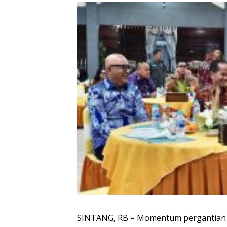
SINTANG, RB – Momentum pergantian pi