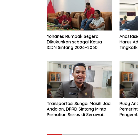
Yohanes Rumpak Segera
Anastasi
Dikukuhkan sebagai Ketua
Harus Ad
ICDN Sintang 2026–2030
Tingkatk
Pembela
Transportasi Sungai Masih Jadi
Rudy An
Andalan, DPRD Sintang Minta
Pemerint
Perhatian Serius di Serawai
Pengemb
dan Ambalau
Sungai d