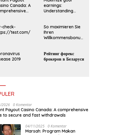
stant Payout
Maximize your
sino Canada: A
earnings:
omprehensive
Understanding
ide to secure and
payout traps at
st withdrawals
Non GamStop
-check-
So maximieren Sie
Casinos UK 2026
tps://test.com/
Ihren
Willkommensbonus
im Iris casino
Deutschland
ronavirus
Рейтинг форекс
sease 2019
брокеров в Беларуси
PULER
7/2026
0 Komentar
ant Payout Casino Canada: A comprehensive
e to secure and fast withdrawals
04/11/2025
0 Komentar
Marsah: Program Makan