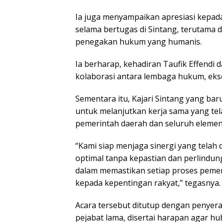
Ia juga menyampaikan apresiasi kepada
selama bertugas di Sintang, terutama
penegakan hukum yang humanis.
Ia berharap, kehadiran Taufik Effen
kolaborasi antara lembaga hukum, ekseku
Sementara itu, Kajari Sintang yang ba
untuk melanjutkan kerja sama yang tel
pemerintah daerah dan seluruh elemen
“Kami siap menjaga sinergi yang telah
optimal tanpa kepastian dan perlindun
dalam memastikan setiap proses pemeri
kepada kepentingan rakyat,” tegasnya.
Acara tersebut ditutup dengan penyer
pejabat lama, disertai harapan agar hu