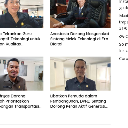
Inst
guid
Maxi
trap
31/0
a Tekankan Guru
Anastasia Dorong Masyarakat
cw-c
aptif Teknologi untuk
Sintang Melek Teknologi di Era
an Kualitas
Digital
So m
jaran
Iris
Coro
dryas Dorong
Libatkan Pemuda dalam
ah Prioritaskan
Pembangunan, DPRD Sintang
angan Transportasi
Dorong Peran Aktif Generasi
i Sintang
Muda