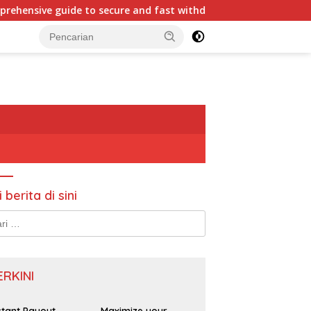
to secure and fast withdrawals
Maximize your earning
 berita di sini
k:
ERKINI