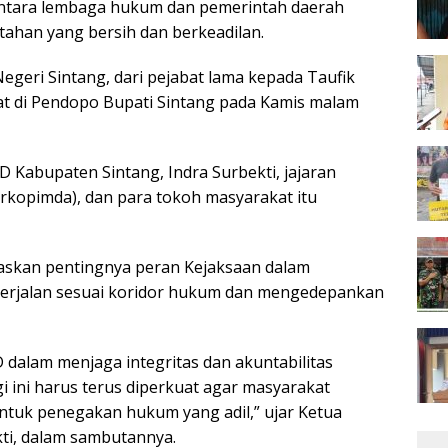
 antara lembaga hukum dan pemerintah daerah
ahan yang bersih dan berkeadilan.
egeri Sintang, dari pejabat lama kepada Taufik
idmat di Pendopo Bupati Sintang pada Kamis malam
D Kabupaten Sintang, Indra Surbekti, jajaran
rkopimda), dan para tokoh masyarakat itu
askan pentingnya peran Kejaksaan dalam
berjalan sesuai koridor hukum dan mengedepankan
 dalam menjaga integritas dan akuntabilitas
 ini harus terus diperkuat agar masyarakat
tuk penegakan hukum yang adil,” ujar Ketua
ti, dalam sambutannya.