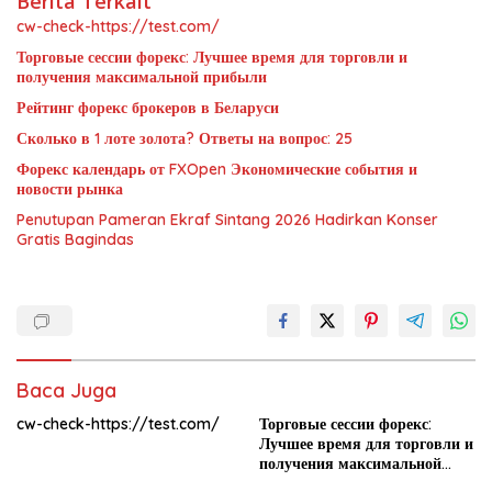
Berita Terkait
cw-check-https://test.com/
Торговые сессии форекс: Лучшее время для торговли и
получения максимальной прибыли
Рейтинг форекс брокеров в Беларуси
Сколько в 1 лоте золота? Ответы на вопрос: 25
Форекс календарь от FXOpen Экономические события и
новости рынка
Penutupan Pameran Ekraf Sintang 2026 Hadirkan Konser
Gratis Bagindas
Baca Juga
cw-check-https://test.com/
Торговые сессии форекс:
Лучшее время для торговли и
получения максимальной
прибыли