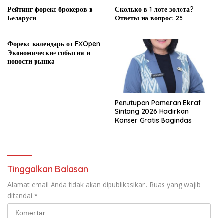
Рейтинг форекс брокеров в
Сколько в 1 лоте золота?
Беларуси
Ответы на вопрос: 25
Форекс календарь от FXOpen
Экономические события и
новости рынка
Penutupan Pameran Ekraf
Sintang 2026 Hadirkan
Konser Gratis Bagindas
Tinggalkan Balasan
Alamat email Anda tidak akan dipublikasikan.
Ruas yang wajib
ditandai
*