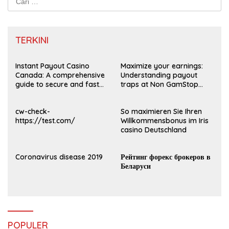
untuk:
TERKINI
Instant Payout Casino
Maximize your earnings:
Canada: A comprehensive
Understanding payout
guide to secure and fast
traps at Non GamStop
withdrawals
Casinos UK 2026
cw-check-
So maximieren Sie Ihren
https://test.com/
Willkommensbonus im Iris
casino Deutschland
Coronavirus disease 2019
Рейтинг форекс брокеров в
Беларуси
POPULER