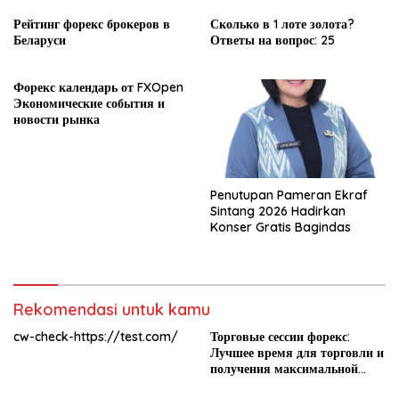
Рейтинг форекс брокеров в
Сколько в 1 лоте золота?
Беларуси
Ответы на вопрос: 25
Форекс календарь от FXOpen
Экономические события и
новости рынка
Penutupan Pameran Ekraf
Sintang 2026 Hadirkan
Konser Gratis Bagindas
Rekomendasi untuk kamu
cw-check-https://test.com/
Торговые сессии форекс:
Лучшее время для торговли и
получения максимальной
прибыли