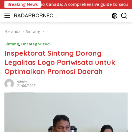
Langsung
t Payout Casino Canada: A comprehensive guide to secure and 
Breaking News
ke
RADARBORNEO.I
konten
Radarnya
D
Borneo
Beranda
Sintang
Sintang
,
Uncategorized
Inspektorat Sintang Dorong
Legalitas Logo Pariwisata untuk
Optimalkan Promosi Daerah
Admin
21/06/2025