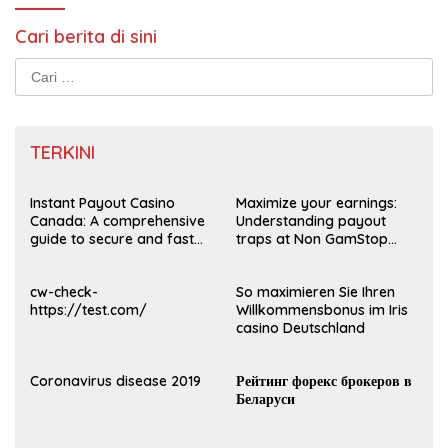
Cari berita di sini
Cari
untuk:
TERKINI
Instant Payout Casino
Maximize your earnings:
Canada: A comprehensive
Understanding payout
guide to secure and fast
traps at Non GamStop
withdrawals
Casinos UK 2026
cw-check-
So maximieren Sie Ihren
https://test.com/
Willkommensbonus im Iris
casino Deutschland
Coronavirus disease 2019
Рейтинг форекс брокеров в
Беларуси