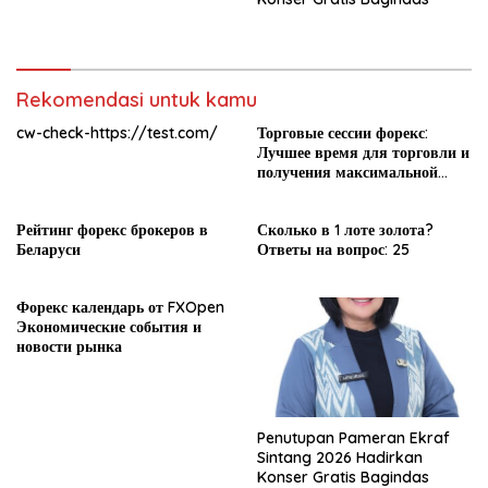
Rekomendasi untuk kamu
cw-check-https://test.com/
Торговые сессии форекс:
Лучшее время для торговли и
получения максимальной
прибыли
Рейтинг форекс брокеров в
Сколько в 1 лоте золота?
Беларуси
Ответы на вопрос: 25
Форекс календарь от FXOpen
Экономические события и
новости рынка
Penutupan Pameran Ekraf
Sintang 2026 Hadirkan
Konser Gratis Bagindas