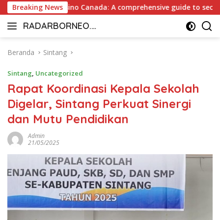
Langsung
nt Payout Casino Canada: A comprehensive guide to secure and
Breaking News
ke
RADARBORNEO.I
konten
Radarnya
D
Borneo
Beranda
Sintang
Sintang
,
Uncategorized
Rapat Koordinasi Kepala Sekolah
Digelar, Sintang Perkuat Sinergi
dan Mutu Pendidikan
Admin
21/05/2025