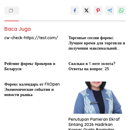
Baca Juga
cw-check-https://test.com/
Торговые сессии форекс:
Лучшее время для торговли и
получения максимальной
прибыли
Рейтинг форекс брокеров в
Сколько в 1 лоте золота?
Беларуси
Ответы на вопрос: 25
Форекс календарь от FXOpen
Экономические события и
новости рынка
Penutupan Pameran Ekraf
Sintang 2026 Hadirkan
Konser Gratis Bagindas