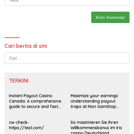
Cari berita di sini
Cari
untuk:
TERKINI
Instant Payout Casino
Maximize your earnings:
Canada: A comprehensive
Understanding payout
guide to secure and fast
traps at Non GamStop
withdrawals
Casinos UK 2026
cw-check-
So maximieren Sie Ihren
https://test.com/
Willkommensbonus im Iris
casino Deutschland