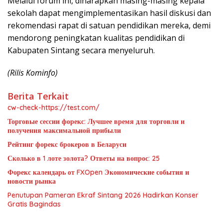
Melalui forum ini, diharapkan masing-masing kepala
sekolah dapat mengimplementasikan hasil diskusi dan
rekomendasi rapat di satuan pendidikan mereka, demi
mendorong peningkatan kualitas pendidikan di
Kabupaten Sintang secara menyeluruh.
(Rilis Kominfo)
Berita Terkait
cw-check-https://test.com/
Торговые сессии форекс: Лучшее время для торговли и
получения максимальной прибыли
Рейтинг форекс брокеров в Беларуси
Сколько в 1 лоте золота? Ответы на вопрос: 25
Форекс календарь от FXOpen Экономические события и
новости рынка
Penutupan Pameran Ekraf Sintang 2026 Hadirkan Konser
Gratis Bagindas