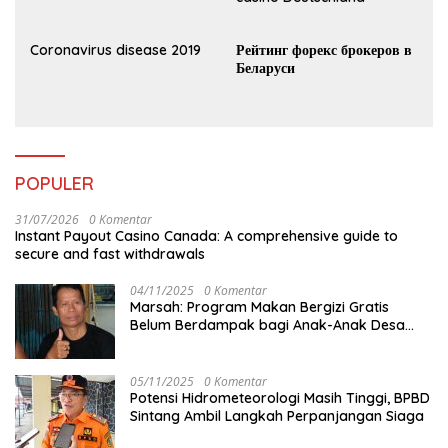
Coronavirus disease 2019
Рейтинг форекс брокеров в
Беларуси
POPULER
31/07/2026
0 Komentar
Instant Payout Casino Canada: A comprehensive guide to
secure and fast withdrawals
04/11/2025
0 Komentar
Marsah: Program Makan Bergizi Gratis
Belum Berdampak bagi Anak-Anak Desa
Batu Netak
05/11/2025
0 Komentar
Potensi Hidrometeorologi Masih Tinggi, BPBD
Sintang Ambil Langkah Perpanjangan Siaga