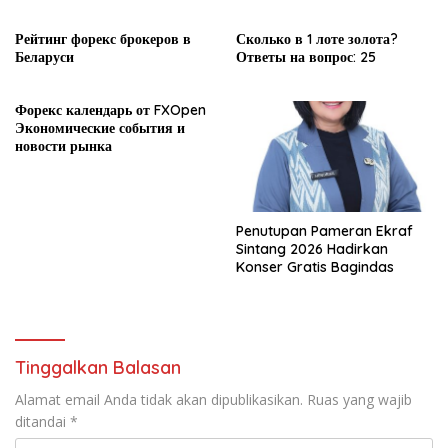
прибыли
Рейтинг форекс брокеров в
Сколько в 1 лоте золота?
Беларуси
Ответы на вопрос: 25
Форекс календарь от FXOpen
Экономические события и
новости рынка
Penutupan Pameran Ekraf
Sintang 2026 Hadirkan
Konser Gratis Bagindas
Tinggalkan Balasan
Alamat email Anda tidak akan dipublikasikan.
Ruas yang wajib
ditandai
*