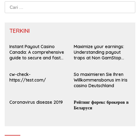
Cari
untuk:
TERKINI
Instant Payout Casino
Maximize your earnings:
Canada: A comprehensive
Understanding payout
guide to secure and fast
traps at Non GamStop
withdrawals
Casinos UK 2026
cw-check-
So maximieren Sie Ihren
https://test.com/
Willkommensbonus im Iris
casino Deutschland
Coronavirus disease 2019
Рейтинг форекс брокеров в
Беларуси