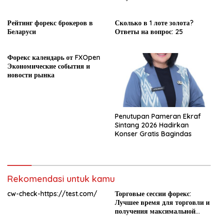
прибыли
Рейтинг форекс брокеров в
Сколько в 1 лоте золота?
Беларуси
Ответы на вопрос: 25
Форекс календарь от FXOpen
Экономические события и
новости рынка
Penutupan Pameran Ekraf
Sintang 2026 Hadirkan
Konser Gratis Bagindas
Rekomendasi untuk kamu
cw-check-https://test.com/
Торговые сессии форекс:
Лучшее время для торговли и
получения максимальной