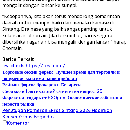
mengalir dengan lancar ke sungai.
“Kedepannya, kita akan terus mendorong pemerintah
daerah untuk memperbaiki dan menata drainase di
Sintang. Drainase yang baik sangat penting untuk
kelancaran aliran air. Jika tersumbat, harus segera
dibersihkan agar air bisa mengalir dengan lancar,” harap
Chomain.
Berita Terkait
cw-check-https://test.com/
Торговые сессии форекс: Лучшее время для торговли и
получения максимальной прибыли
Рейтинг форекс брокеров в Беларуси
Сколько в 1 лоте золота? Ответы на вопрос: 25
Форекс календарь от FXOpen Экономические события и
новости рынка
Penutupan Pameran Ekraf Sintang 2026 Hadirkan
Konser Gratis Bagindas
Komentar