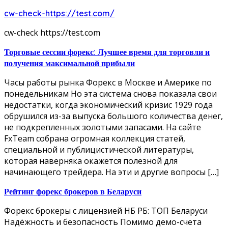
cw-check-https://test.com/
cw-check https://test.com
Торговые сессии форекс: Лучшее время для торговли и
получения максимальной прибыли
Часы работы рынка Форекс в Москве и Америке по
понедельникам Но эта система снова показала свои
недостатки, когда экономический кризис 1929 года
обрушился из-за выпуска большого количества денег,
не подкрепленных золотыми запасами. На сайте
FxTeam собрана огромная коллекция статей,
специальной и публицистической литературы,
которая наверняка окажется полезной для
начинающего трейдера. На эти и другие вопросы […]
Рейтинг форекс брокеров в Беларуси
Форекс брокеры с лицензией НБ РБ: ТОП Беларуси
Надёжность и безопасность Помимо демо-счета