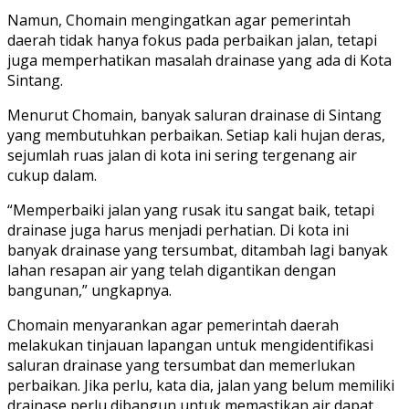
Namun, Chomain mengingatkan agar pemerintah
daerah tidak hanya fokus pada perbaikan jalan, tetapi
juga memperhatikan masalah drainase yang ada di Kota
Sintang.
Menurut Chomain, banyak saluran drainase di Sintang
yang membutuhkan perbaikan. Setiap kali hujan deras,
sejumlah ruas jalan di kota ini sering tergenang air
cukup dalam.
“Memperbaiki jalan yang rusak itu sangat baik, tetapi
drainase juga harus menjadi perhatian. Di kota ini
banyak drainase yang tersumbat, ditambah lagi banyak
lahan resapan air yang telah digantikan dengan
bangunan,” ungkapnya.
Chomain menyarankan agar pemerintah daerah
melakukan tinjauan lapangan untuk mengidentifikasi
saluran drainase yang tersumbat dan memerlukan
perbaikan. Jika perlu, kata dia, jalan yang belum memiliki
drainase perlu dibangun untuk memastikan air dapat