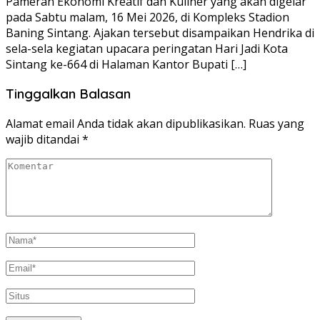
Pameran Ekonomi Kreatif dan Kuliner yang akan digelar
pada Sabtu malam, 16 Mei 2026, di Kompleks Stadion
Baning Sintang. Ajakan tersebut disampaikan Hendrika di
sela-sela kegiatan upacara peringatan Hari Jadi Kota
Sintang ke-664 di Halaman Kantor Bupati […]
Tinggalkan Balasan
Alamat email Anda tidak akan dipublikasikan.
Ruas yang
wajib ditandai
*