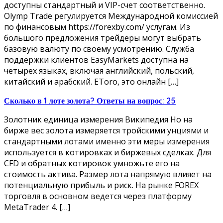
доступны стандартный и VIP-счет соответственно.
Olymp Trade регулируется Международной комиссией
по финансовым https://forexby.com/ услугам. Из
большого предложения трейдеры могут выбрать
базовую валюту по своему усмотрению. Служба
поддержки клиентов EasyMarkets доступна на
четырех языках, включая английский, польский,
китайский и арабский. EToro, это онлайн […]
Сколько в 1 лоте золота? Ответы на вопрос: 25
Золотник единица измерения Википедия Но на
бирже вес золота измеряется тройскими унциями и
стандартными лотами именно эти меры измерения
используется в котировках и биржевых сделках. Для
CFD и обратных котировок умножьте его на
стоимость актива. Размер лота напрямую влияет на
потенциальную прибыль и риск. На рынке FOREX
торговля в основном ведется через платформу
MetaTrader 4. […]