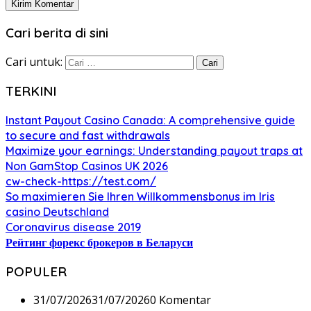
Cari berita di sini
Cari untuk:
TERKINI
Instant Payout Casino Canada: A comprehensive guide
to secure and fast withdrawals
Maximize your earnings: Understanding payout traps at
Non GamStop Casinos UK 2026
cw-check-https://test.com/
So maximieren Sie Ihren Willkommensbonus im Iris
casino Deutschland
Coronavirus disease 2019
Рейтинг форекс брокеров в Беларуси
POPULER
31/07/2026
31/07/2026
0 Komentar