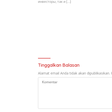
инвесторы, так и […]
Tinggalkan Balasan
Alamat email Anda tidak akan dipublikasikan.