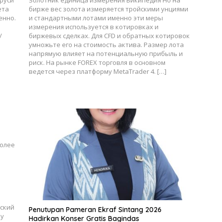
ета
бирже вес золота измеряется тройскими унциями
енно.
и стандартными лотами именно эти меры
измерения используется в котировках и
/
биржевых сделках. Для CFD и обратных котировок
умножьте его на стоимость актива. Размер лота
напрямую влияет на потенциальную прибыль и
риск. На рынке FOREX торговля в основном
ведется через платформу MetaTrader 4. […]
более
ский
Penutupan Pameran Ekraf Sintang 2026
му
Hadirkan Konser Gratis Bagindas