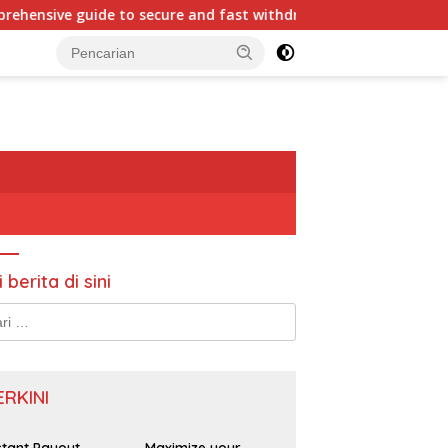
ide to secure and fast withdrawals
Maximize your ear
 berita di sini
k:
ERKINI