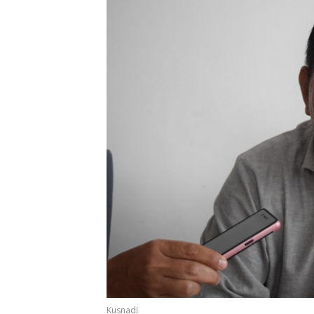
Kusnadi