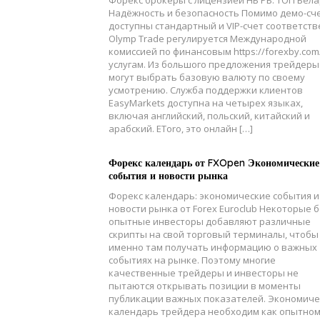
Надёжность и безопасность Помимо демо-сч
доступны стандартный и VIP-счет соответств
Olymp Trade регулируется Международной
комиссией по финансовым https://forexby.com
услугам. Из большого предложения трейдеры
могут выбрать базовую валюту по своему
усмотрению. Служба поддержки клиентов
EasyMarkets доступна на четырех языках,
включая английский, польский, китайский и
арабский. EToro, это онлайн […]
Форекс календарь от FXOpen Экономические
события и новости рынка
Форекс календарь: экономические события и
новости рынка от Forex Euroclub Некоторые 
опытные инвесторы добавляют различные
скрипты на свой торговый терминалы, чтобы
именно там получать информацию о важных
событиях на рынке. Поэтому многие
качественные трейдеры и инвесторы не
пытаются открывать позиции в моменты
публикации важных показателей. Экономиче
календарь трейдера необходим как опытно