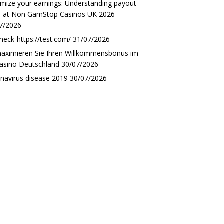
mize your earnings: Understanding payout
s at Non GamStop Casinos UK 2026
7/2026
heck-https://test.com/
31/07/2026
aximieren Sie Ihren Willkommensbonus im
 casino Deutschland
30/07/2026
navirus disease 2019
30/07/2026