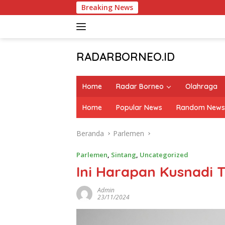
Langsung
Breaking News
ke
konten
RADARBORNEO.ID
Radarnya
Borneo
Home
Radar Borneo
Olahraga
Home
Popular News
Random News
Beranda
Parlemen
Parlemen
,
Sintang
,
Uncategorized
Ini Harapan Kusnadi
Admin
23/11/2024