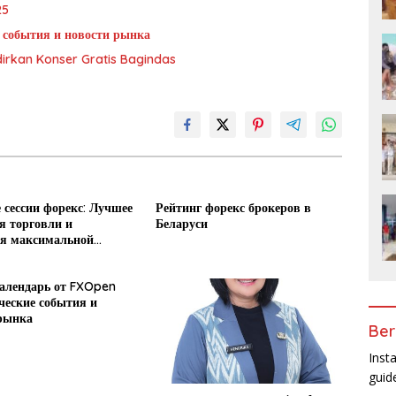
25
 события и новости рынка
irkan Konser Gratis Bagindas
 сессии форекс: Лучшее
Рейтинг форекс брокеров в
я торговли и
Беларуси
ия максимальной
алендарь от FXOpen
еские события и
рынка
Ber
Inst
guid