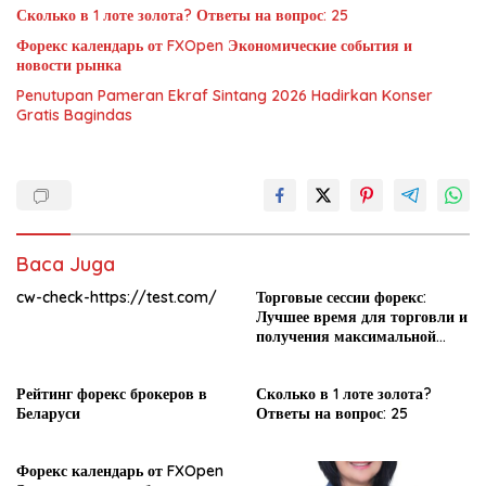
Сколько в 1 лоте золота? Ответы на вопрос: 25
Форекс календарь от FXOpen Экономические события и
новости рынка
Penutupan Pameran Ekraf Sintang 2026 Hadirkan Konser
Gratis Bagindas
Baca Juga
cw-check-https://test.com/
Торговые сессии форекс:
Лучшее время для торговли и
получения максимальной
прибыли
Рейтинг форекс брокеров в
Сколько в 1 лоте золота?
Беларуси
Ответы на вопрос: 25
Форекс календарь от FXOpen