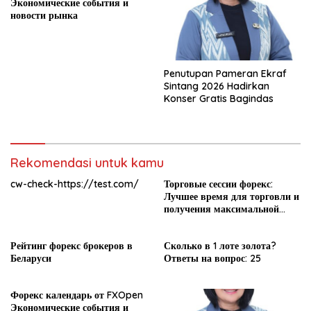
Экономические события и
новости рынка
Penutupan Pameran Ekraf
Sintang 2026 Hadirkan
Konser Gratis Bagindas
Rekomendasi untuk kamu
cw-check-https://test.com/
Торговые сессии форекс:
Лучшее время для торговли и
получения максимальной
прибыли
Рейтинг форекс брокеров в
Сколько в 1 лоте золота?
Беларуси
Ответы на вопрос: 25
Форекс календарь от FXOpen
Экономические события и