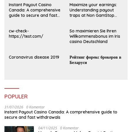
Instant Payout Casino
Maximize your earnings:
Canada: A comprehensive
Understanding payout
guide to secure and fast
traps at Non GamStop
withdrawals
Casinos UK 2026
cw-check-
So maximieren Sie Ihren
https://test.com/
Willkommensbonus im Iris
casino Deutschland
Coronavirus disease 2019
Рейтинг форекс брокеров в
Беларуси
POPULER
31/07/2026
0 Komentar
Instant Payout Casino Canada: A comprehensive guide to
secure and fast withdrawals
04/11/2025
0 Komentar