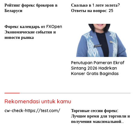
Рейтинг форекс брокеров в
Сколько в 1 лоте золота?
Беларуси
Ответы на вопрос: 25
Форекс календарь от FXOpen
Экономические события и
новости рынка
Penutupan Pameran Ekraf
Sintang 2026 Hadirkan
Konser Gratis Bagindas
Rekomendasi untuk kamu
cw-check-https://test.com/
Торговые сессии форекс:
Лучшее время для торговли и
получения максимальной
прибыли