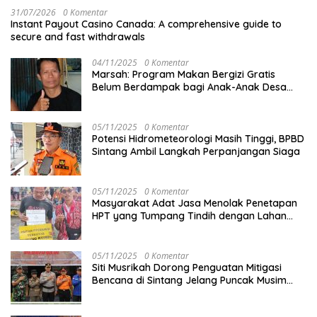
31/07/2026
0 Komentar
Instant Payout Casino Canada: A comprehensive guide to
secure and fast withdrawals
04/11/2025
0 Komentar
Marsah: Program Makan Bergizi Gratis
Belum Berdampak bagi Anak-Anak Desa
Batu Netak
05/11/2025
0 Komentar
Potensi Hidrometeorologi Masih Tinggi, BPBD
Sintang Ambil Langkah Perpanjangan Siaga
05/11/2025
0 Komentar
Masyarakat Adat Jasa Menolak Penetapan
HPT yang Tumpang Tindih dengan Lahan
Garapan
05/11/2025
0 Komentar
Siti Musrikah Dorong Penguatan Mitigasi
Bencana di Sintang Jelang Puncak Musim
Hujan