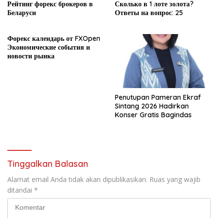
Рейтинг форекс брокеров в
Сколько в 1 лоте золота?
Беларуси
Ответы на вопрос: 25
Форекс календарь от FXOpen
Экономические события и
новости рынка
Penutupan Pameran Ekraf
Sintang 2026 Hadirkan
Konser Gratis Bagindas
Tinggalkan Balasan
Alamat email Anda tidak akan dipublikasikan.
Ruas yang wajib
ditandai
*