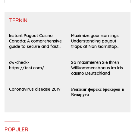
untuk:
TERKINI
Instant Payout Casino
Maximize your earnings:
Canada: A comprehensive
Understanding payout
guide to secure and fast
traps at Non GamStop
withdrawals
Casinos UK 2026
cw-check-
So maximieren Sie Ihren
https://test.com/
Willkommensbonus im Iris
casino Deutschland
Coronavirus disease 2019
Рейтинг форекс брокеров в
Беларуси
POPULER