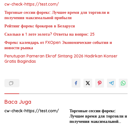
cw-check-https://test.com/
Торговые сессии форекс: Лучшее время для торговли и
получения максимальной прибыли
Рейтинг форекс брокеров в Беларуси
Сколько в 1 лоте золота? Ответы на вопрос: 25
Форекс календарь от FXOpen Экономические события и
новости рынка
Penutupan Pameran Ekraf Sintang 2026 Hadirkan Konser
Gratis Bagindas
Baca Juga
cw-check-https://test.com/
Торговые сессии форекс:
Лучшее время для торговли и
получения максимальной
прибыли