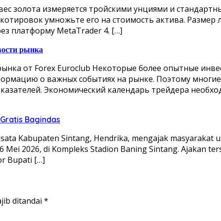
вес золота измеряется тройскими унциями и стандартн
х котировок умножьте его на стоимость актива. Разме
ез платформу MetaTrader 4. […]
вости рынка
рынка от Forex Euroclub Некоторые более опытные инв
ормацию о важных событиях на рынке. Поэтому многие
азателей. Экономический календарь трейдера необходи
Gratis Bagindas
wisata Kabupaten Sintang, Hendrika, mengajak masyaraka
16 Mei 2026, di Kompleks Stadion Baning Sintang. Ajakan te
r Bupati […]
jib ditandai
*