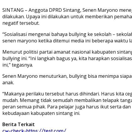
SINTANG – Anggota DPRD Sintang, Senen Maryono menegas
dilakukan. Upaya ini dilakukan untuk memberikan pemaham
negatif tersebut.
“Sosialisasi mengenai bahaya bullying ke sekolah – sekolah
senen maryono ketika ditemui media ini beberapa waktu la
Menurut politisi partai amanat nasional kabupaten sintan
bullying ini. “Ini langkah bagus ya, kita harapkan sosia
ini,” tegasnya.
Senen Maryono menuturkan, bullying bisa menimpa siapa
anak.
“Makanya perilaku tersebut harus dihindari. Harus kita 
mudah. Memang tidak semudah membalikan telapak tangan, 
peran semua pihak. Para pelajar juga harus ikut serta da
kebudayaan kabupaten sintang ini.
Berita Terkait
cw-check-https://test.com/