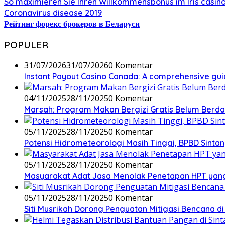
So maximieren Sie Ihren Willkommensbonus im Iris casin
Coronavirus disease 2019
Рейтинг форекс брокеров в Беларуси
POPULER
31/07/2026
31/07/2026
0 Komentar
Instant Payout Casino Canada: A comprehensive gui
04/11/2025
28/11/2025
0 Komentar
Marsah: Program Makan Bergizi Gratis Belum Berd
05/11/2025
28/11/2025
0 Komentar
Potensi Hidrometeorologi Masih Tinggi, BPBD Sint
05/11/2025
28/11/2025
0 Komentar
Masyarakat Adat Jasa Menolak Penetapan HPT yan
05/11/2025
28/11/2025
0 Komentar
Siti Musrikah Dorong Penguatan Mitigasi Bencana d