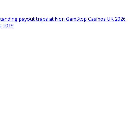
standing payout traps at Non GamStop Casinos UK 2026
e 2019