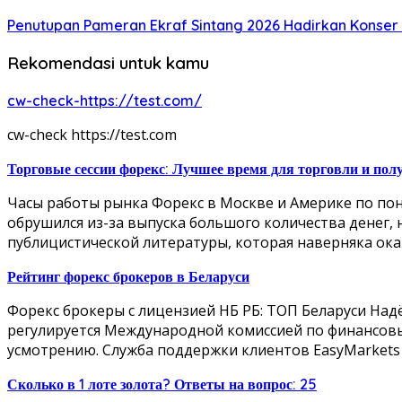
Penutupan Pameran Ekraf Sintang 2026 Hadirkan Konser 
Rekomendasi untuk kamu
cw-check-https://test.com/
cw-check https://test.com
Торговые сессии форекс: Лучшее время для торговли и по
Часы работы рынка Форекс в Москве и Америке по пон
обрушился из-за выпуска большого количества денег,
публицистической литературы, которая наверняка ока
Рейтинг форекс брокеров в Беларуси
Форекс брокеры с лицензией НБ РБ: ТОП Беларуси Над
регулируется Международной комиссией по финансовым
усмотрению. Служба поддержки клиентов EasyMarkets д
Сколько в 1 лоте золота? Ответы на вопрос: 25