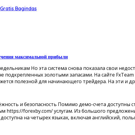
Gratis Bagindas
лучения максимальной прибыли
едельникам Но эта система снова показала свои недост
 не подкрепленных золотыми запасами. На сайте FxTeam
жется полезной для начинающего трейдера. На эти и др
ёжность и безопасность Помимо демо-счета доступны ст
 https://forexby.com/ услугам. Из большого предложе
оступна на четырех языках, включая английский, польск