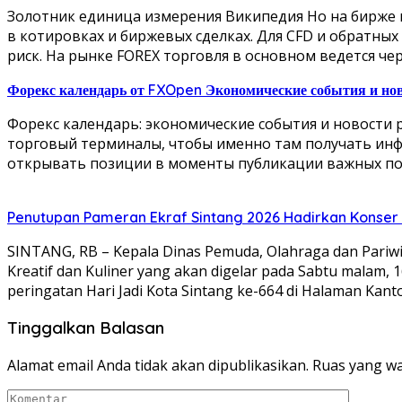
Золотник единица измерения Википедия Но на бирже 
в котировках и биржевых сделках. Для CFD и обратны
риск. На рынке FOREX торговля в основном ведется чер
Форекс календарь от FXOpen Экономические события и но
Форекс календарь: экономические события и новости 
торговый терминалы, чтобы именно там получать инф
открывать позиции в моменты публикации важных пок
Penutupan Pameran Ekraf Sintang 2026 Hadirkan Konser 
SINTANG, RB – Kepala Dinas Pemuda, Olahraga dan Pari
Kreatif dan Kuliner yang akan digelar pada Sabtu malam, 
peringatan Hari Jadi Kota Sintang ke-664 di Halaman Kanto
Tinggalkan Balasan
Alamat email Anda tidak akan dipublikasikan.
Ruas yang wa