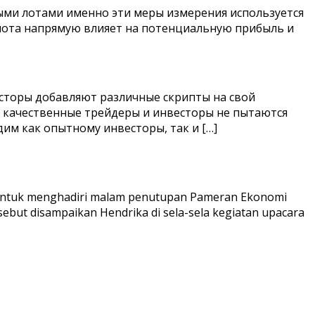
ыми лотами именно эти меры измерения используется
р лота напрямую влияет на потенциальную прибыль и
есторы добавляют различные скрипты на свой
 качественные трейдеры и инвесторы не пытаются
м как опытному инвесторы, так и […]
t untuk menghadiri malam penutupan Pameran Ekonomi
rsebut disampaikan Hendrika di sela-sela kegiatan upacara