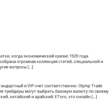
атки, когда экономический кризис 1929 года
 собрана огромная коллекция статей, специальной и
угие вопросы […]
андартный и VIP-счет соответственно. Olymp Trade
ния трейдеры могут выбрать базовую валюту по своему
ий, китайский и арабский. EToro, это онлайн […]