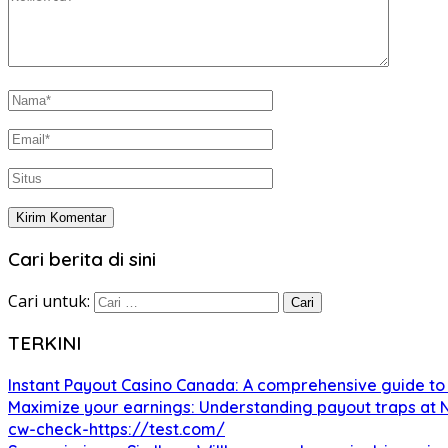
Cari berita di sini
Cari untuk:
TERKINI
Instant Payout Casino Canada: A comprehensive guide to
Maximize your earnings: Understanding payout traps at
cw-check-https://test.com/