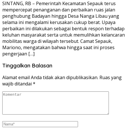
SINTANG, RB – Pemerintah Kecamatan Sepauk terus
mempercepat penanganan dan perbaikan ruas jalan
penghubung Badayan hingga Desa Nanga Libau yang
selama ini mengalami kerusakan cukup berat. Upaya
perbaikan ini dilakukan sebagai bentuk respon terhadap
keluhan masyarakat serta untuk memulihkan kelancaran
mobilitas warga di wilayah tersebut. Camat Sepauk,
Mariono, mengatakan bahwa hingga saat ini proses
pengerjaan […]
Tinggalkan Balasan
Alamat email Anda tidak akan dipublikasikan.
Ruas yang
wajib ditandai
*