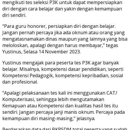
mengikuti tes seleksi P3K untuk dapat mempersiapkan
diri dengan cara belajar dan yakin dengan kemampuan
diri sendiri.
“Para guru honorer, persiapkan diri dengan belajar.
Jangan pernah percaya jika ada oknum atau orang yang
mengatasnamakan dinas maupun yang lainnya yang bisa
meloloskan, apalagi dengan harus membayar,” tegas
Yustinus, Selasa 14 November 2023.
Yustinus mengajak para peserta tes P3K agar banyak
belajar. Misalnya, kompetensi dasar pendidikan, seperti
Kompetensi Pedagogik, kompetensi kepribadian, sosial
dan profesional.
“Apalagi pelaksanaan tes kali ini menggunakan CAT/
Komputerisasi, sehingga lebih mengutamakan
Kemapuan atau Kompetensi dan kualitas hasil tes itu
sendiri. Jangan percaya janji manis oknum. Percaya pada
kemampuan diri masing-masing,” jelasnya.
Berdasarkan data dari BKPSDM total peserta yang sudah