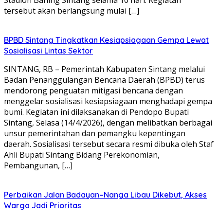
tersebut akan berlangsung mulai […]
BPBD Sintang Tingkatkan Kesiapsiagaan Gempa Lewat
Sosialisasi Lintas Sektor
SINTANG, RB – Pemerintah Kabupaten Sintang melalui
Badan Penanggulangan Bencana Daerah (BPBD) terus
mendorong penguatan mitigasi bencana dengan
menggelar sosialisasi kesiapsiagaan menghadapi gempa
bumi. Kegiatan ini dilaksanakan di Pendopo Bupati
Sintang, Selasa (14/4/2026), dengan melibatkan berbagai
unsur pemerintahan dan pemangku kepentingan
daerah. Sosialisasi tersebut secara resmi dibuka oleh Staf
Ahli Bupati Sintang Bidang Perekonomian,
Pembangunan, […]
Perbaikan Jalan Badayan–Nanga Libau Dikebut, Akses
Warga Jadi Prioritas