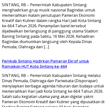
SINTANG, RB – Pemerintah Kabupaten Sintang
menghadirkan grup musik nasional Bagindas untuk
memeriahkan malam penutupan Pameran Ekonomi
Kreatif dan Kuliner dalam rangka Hari Jadi Kota Sintang
ke-664 Tahun 2026. Penampilan band tersebut
dijadwalkan berlangsung di panggung utama Stadion
Baning Sintang pada Sabtu, 16 Mei 2026. Kehadiran
Bagindas diumumkan langsung oleh Kepala Dinas
Pemuda, Olahraga dan […]
Pemkab Sintang Hadirkan Pameran Ekraf untuk
Ramaikan HUT Kota Sintang ke-664
SINTANG, RB – Pemerintah Kabupaten Sintang melalui
Dinas Pemuda, Olahraga dan Pariwisata (Disporapar)
menyiapkan berbagai agenda hiburan dan budaya untuk
memeriahkan Hari Jadi Kota Sintang ke-664 Tahun 2026.
Salah satu kegiatan utama yang akan digelar yakni
Pameran Ekonomi Kreatif dan Kuliner yang dipusatkan di
Stadion Baning Sintang selama 10 hari. Kegiatan