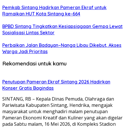
Pemkab Sintang Hadirkan Pameran Ekraf untuk
Ramaikan HUT Kota Sintang ke-664
BPBD Sintang Tingkatkan Kesiapsiagaan Gempa Lewat
Sosialisasi Lintas Sektor
Perbaikan Jalan Badayan–Nanga Libau Dikebut, Akses
Warga Jadi Prioritas
Rekomendasi untuk kamu
Penutupan Pameran Ekraf Sintang 2026 Hadirkan
Konser Gratis Bagindas
SINTANG, RB – Kepala Dinas Pemuda, Olahraga dan
Pariwisata Kabupaten Sintang, Hendrika, mengajak
masyarakat untuk menghadiri malam penutupan
Pameran Ekonomi Kreatif dan Kuliner yang akan digelar
pada Sabtu malam, 16 Mei 2026, di Kompleks Stadion