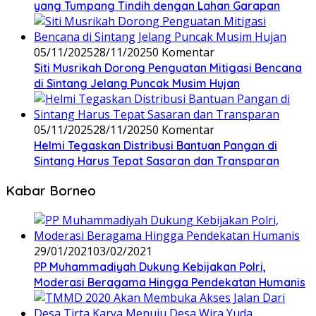
yang Tumpang Tindih dengan Lahan Garapan
05/11/2025
28/11/2025
0 Komentar
Siti Musrikah Dorong Penguatan Mitigasi Bencana
di Sintang Jelang Puncak Musim Hujan
05/11/2025
28/11/2025
0 Komentar
Helmi Tegaskan Distribusi Bantuan Pangan di
Sintang Harus Tepat Sasaran dan Transparan
Kabar Borneo
29/01/2021
03/02/2021
PP Muhammadiyah Dukung Kebijakan Polri,
Moderasi Beragama Hingga Pendekatan Humanis