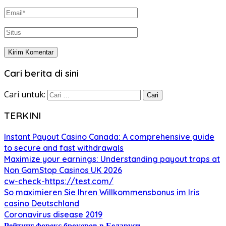
Cari berita di sini
Cari untuk:
TERKINI
Instant Payout Casino Canada: A comprehensive guide
to secure and fast withdrawals
Maximize your earnings: Understanding payout traps at
Non GamStop Casinos UK 2026
cw-check-https://test.com/
So maximieren Sie Ihren Willkommensbonus im Iris
casino Deutschland
Coronavirus disease 2019
Рейтинг форекс брокеров в Беларуси