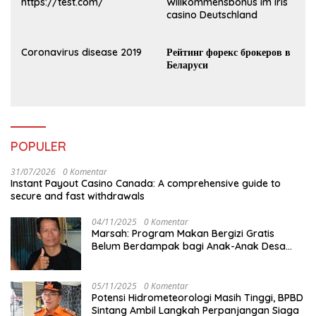
https://test.com/
Willkommensbonus im Iris
casino Deutschland
Coronavirus disease 2019
Рейтинг форекс брокеров в
Беларуси
POPULER
31/07/2026
0 Komentar
Instant Payout Casino Canada: A comprehensive guide to
secure and fast withdrawals
04/11/2025
0 Komentar
Marsah: Program Makan Bergizi Gratis
Belum Berdampak bagi Anak-Anak Desa
Batu Netak
05/11/2025
0 Komentar
Potensi Hidrometeorologi Masih Tinggi, BPBD
Sintang Ambil Langkah Perpanjangan Siaga