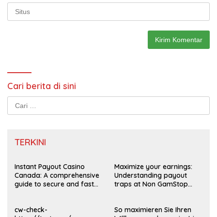
Cari berita di sini
Cari
untuk:
TERKINI
Instant Payout Casino
Maximize your earnings:
Canada: A comprehensive
Understanding payout
guide to secure and fast
traps at Non GamStop
withdrawals
Casinos UK 2026
cw-check-
So maximieren Sie Ihren