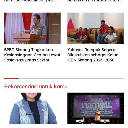
Hari Jadi Kota Sintang ke-
Ramaikan HUT Kota Sintang
664
ke-664
BPBD Sintang Tingkatkan
Yohanes Rumpak Segera
Kesiapsiagaan Gempa Lewat
Dikukuhkan sebagai Ketua
Sosialisasi Lintas Sektor
ICDN Sintang 2026–2030
Rekomendasi untuk kamu