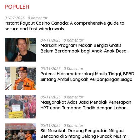
POPULER
31/07/2026
0 Komentar
Instant Payout Casino Canada: A comprehensive guide to
secure and fast withdrawals
04/11/2025
0 Komentar
Marsah: Program Makan Bergizi Gratis
Belum Berdampak bagi Anak-Anak Desa
Batu Netak
05/11/2025
0 Komentar
Potensi Hidrometeorologi Masih Tinggi, BPBD
Sintang Ambil Langkah Perpanjangan Siaga
05/11/2025
0 Komentar
Masyarakat Adat Jasa Menolak Penetapan
HPT yang Tumpang Tindih dengan Lahan
Garapan
05/11/2025
0 Komentar
Siti Musrikah Dorong Penguatan Mitigasi
Bencana di Sintang Jelang Puncak Musim