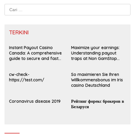
Cari
untuk:
TERKINI
Instant Payout Casino
Maximize your earnings:
Canada: A comprehensive
Understanding payout
guide to secure and fast
traps at Non GamStop
withdrawals
Casinos UK 2026
cw-check-
So maximieren Sie Ihren
https://test.com/
Willkommensbonus im Iris
casino Deutschland
Coronavirus disease 2019
Рейтинг форекс брокеров в
Беларуси