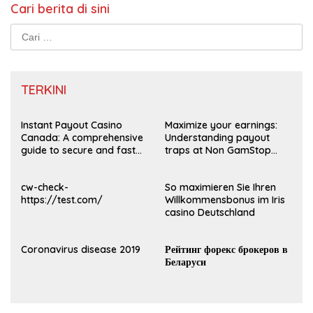
Cari berita di sini
Cari
untuk:
TERKINI
Instant Payout Casino
Maximize your earnings:
Canada: A comprehensive
Understanding payout
guide to secure and fast
traps at Non GamStop
withdrawals
Casinos UK 2026
cw-check-
So maximieren Sie Ihren
https://test.com/
Willkommensbonus im Iris
casino Deutschland
Coronavirus disease 2019
Рейтинг форекс брокеров в
Беларуси