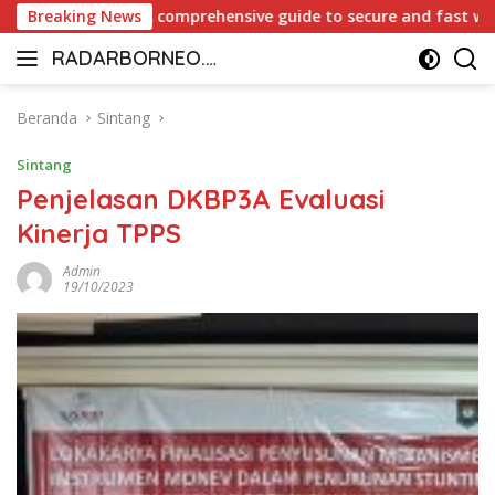
Langsung
o Canada: A comprehensive guide to secure and fast withdrawal
Breaking News
ke
RADARBORNEO.I
konten
Radarnya
D
Borneo
Beranda
Sintang
Sintang
Penjelasan DKBP3A Evaluasi
Kinerja TPPS
Admin
19/10/2023