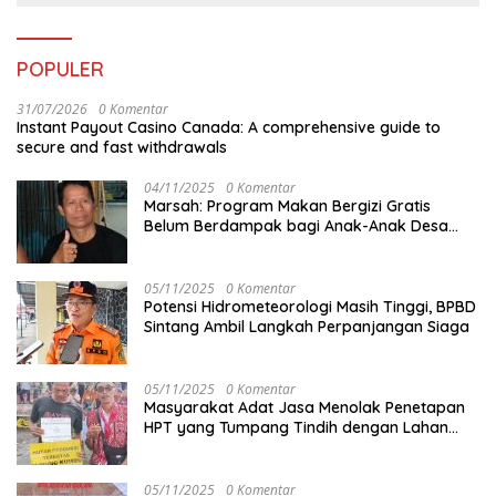
POPULER
31/07/2026
0 Komentar
Instant Payout Casino Canada: A comprehensive guide to
secure and fast withdrawals
04/11/2025
0 Komentar
Marsah: Program Makan Bergizi Gratis
Belum Berdampak bagi Anak-Anak Desa
Batu Netak
05/11/2025
0 Komentar
Potensi Hidrometeorologi Masih Tinggi, BPBD
Sintang Ambil Langkah Perpanjangan Siaga
05/11/2025
0 Komentar
Masyarakat Adat Jasa Menolak Penetapan
HPT yang Tumpang Tindih dengan Lahan
Garapan
05/11/2025
0 Komentar