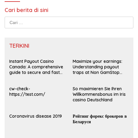
Cari berita di sini
Cari
untuk:
TERKINI
Instant Payout Casino
Maximize your earnings:
Canada: A comprehensive
Understanding payout
guide to secure and fast
traps at Non GamStop
withdrawals
Casinos UK 2026
cw-check-
So maximieren Sie Ihren
https://test.com/
Willkommensbonus im Iris
casino Deutschland
Coronavirus disease 2019
Рейтинг форекс брокеров в
Беларуси