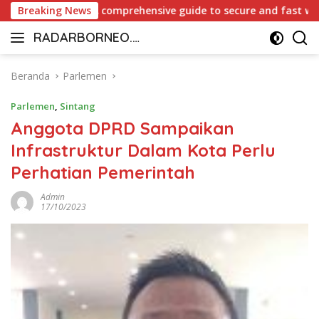
Langsung
 Canada: A comprehensive guide to secure and fast withdrawal
Breaking News
ke
RADARBORNEO.I
konten
Radarnya
D
Borneo
Beranda
Parlemen
Parlemen
,
Sintang
Anggota DPRD Sampaikan
Infrastruktur Dalam Kota Perlu
Perhatian Pemerintah
Admin
17/10/2023