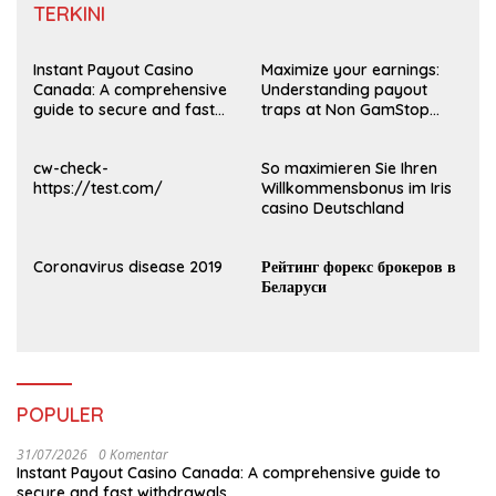
TERKINI
Instant Payout Casino
Maximize your earnings:
Canada: A comprehensive
Understanding payout
guide to secure and fast
traps at Non GamStop
withdrawals
Casinos UK 2026
cw-check-
So maximieren Sie Ihren
https://test.com/
Willkommensbonus im Iris
casino Deutschland
Coronavirus disease 2019
Рейтинг форекс брокеров в
Беларуси
POPULER
31/07/2026
0 Komentar
Instant Payout Casino Canada: A comprehensive guide to
secure and fast withdrawals