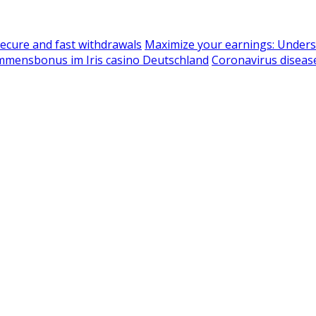
ecure and fast withdrawals
Maximize your earnings: Under
ommensbonus im Iris casino Deutschland
Coronavirus diseas