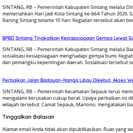
SINTANG, RB – Pemerintah Kabupaten Sintang melalui Di
memeriahkan Hari Jadi Kota Sintang ke-664 Tahun 2026. Sa
Baning Sintang selama 10 hari. Kegiatan tersebut akan be
BPBD Sintang Tingkatkan Kesiapsiagaan Gempa Lewat Sosi
SINTANG, RB – Pemerintah Kabupaten Sintang melalui B
sosialisasi kesiapsiagaan menghadapi gempa bumi. Kegiat
dan pemangku kepentingan daerah. Sosialisasi tersebut s
Perbaikan Jalan Badayan–Nanga Libau Dikebut, Akses Wa
SINTANG, RB – Pemerintah Kecamatan Sepauk terus memp
mengalami kerusakan cukup berat. Upaya perbaikan ini d
wilayah tersebut. Camat Sepauk, Mariono, mengatakan bah
Tinggalkan Balasan
Alamat email Anda tidak akan dipublikasikan.
Ruas yang wa