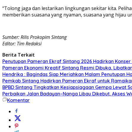
“Tolong jaga dan lestarikan lingkungan sekitar kita. Pelih
memberikan suasana yang nyaman, suasana yang hijau un
Sumber: Rilis Prokopim Sintang
Editor: Tim Redaksi
Berita Terkait
Penutupan Pameran Ekraf Sintang 2026 Hadirkan Konser 
Pameran Ekonomi Kreatif Sintang Resmi Dibuka, Libatkan 
Hendrika : Bagindas Siap Meriahkan Malam Penutupan Har
Pemkab Sintang Hadirkan Pameran Ekraf untuk Ramaikan
BPBD Sintang Tingkatkan Kesiapsiagaan Gempa Lewat Sosi
Perbaikan Jalan Badayan–Nanga Libau Dikebut, Akses Wa
Komentar