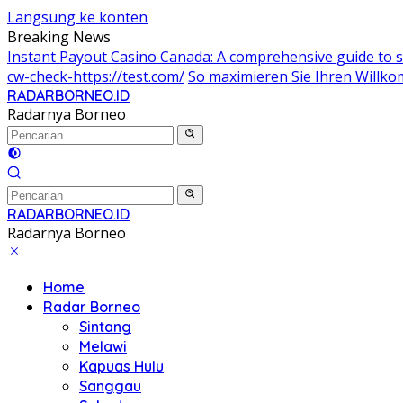
Langsung ke konten
Breaking News
Instant Payout Casino Canada: A comprehensive guide to s
cw-check-https://test.com/
So maximieren Sie Ihren Willk
RADARBORNEO.ID
Radarnya Borneo
RADARBORNEO.ID
Radarnya Borneo
Home
Radar Borneo
Sintang
Melawi
Kapuas Hulu
Sanggau