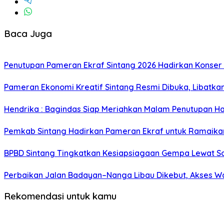
Baca Juga
Penutupan Pameran Ekraf Sintang 2026 Hadirkan Konser 
Pameran Ekonomi Kreatif Sintang Resmi Dibuka, Libatkan 
Hendrika : Bagindas Siap Meriahkan Malam Penutupan Har
Pemkab Sintang Hadirkan Pameran Ekraf untuk Ramaikan
BPBD Sintang Tingkatkan Kesiapsiagaan Gempa Lewat Sosi
Perbaikan Jalan Badayan–Nanga Libau Dikebut, Akses Wa
Rekomendasi untuk kamu