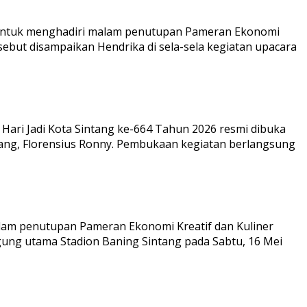
t untuk menghadiri malam penutupan Pameran Ekonomi
rsebut disampaikan Hendrika di sela-sela kegiatan upacara
Hari Jadi Kota Sintang ke-664 Tahun 2026 resmi dibuka
ntang, Florensius Ronny. Pembukaan kegiatan berlangsung
am penutupan Pameran Ekonomi Kreatif dan Kuliner
gung utama Stadion Baning Sintang pada Sabtu, 16 Mei