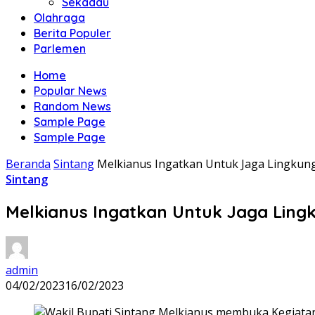
Sekadau
Olahraga
Berita Populer
Parlemen
Home
Popular News
Random News
Sample Page
Sample Page
Beranda
Sintang
Melkianus Ingatkan Untuk Jaga Lingkung
Sintang
Melkianus Ingatkan Untuk Jaga Lingk
admin
04/02/2023
16/02/2023