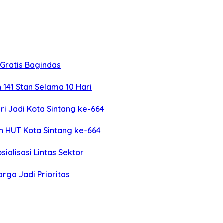
Gratis Bagindas
141 Stan Selama 10 Hari
i Jadi Kota Sintang ke-664
 HUT Kota Sintang ke-664
alisasi Lintas Sektor
rga Jadi Prioritas