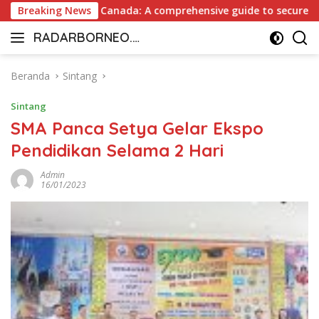
Langsung
Payout Casino Canada: A comprehensive guide to secure and fa
Breaking News
ke
RADARBORNEO.I
konten
Radarnya
D
Borneo
Beranda
Sintang
Sintang
SMA Panca Setya Gelar Ekspo
Pendidikan Selama 2 Hari
Admin
16/01/2023