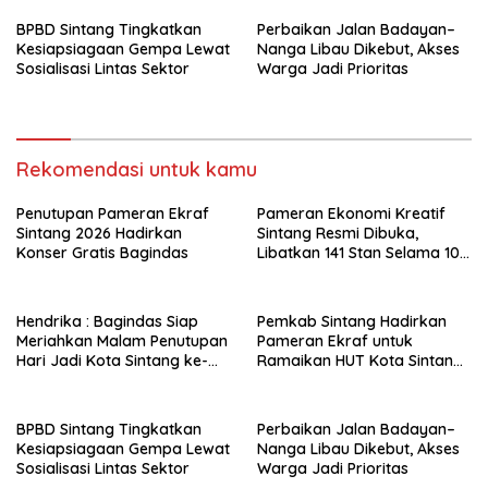
BPBD Sintang Tingkatkan
Perbaikan Jalan Badayan–
Kesiapsiagaan Gempa Lewat
Nanga Libau Dikebut, Akses
Sosialisasi Lintas Sektor
Warga Jadi Prioritas
Rekomendasi untuk kamu
Penutupan Pameran Ekraf
Pameran Ekonomi Kreatif
Sintang 2026 Hadirkan
Sintang Resmi Dibuka,
Konser Gratis Bagindas
Libatkan 141 Stan Selama 10
Hari
Hendrika : Bagindas Siap
Pemkab Sintang Hadirkan
Meriahkan Malam Penutupan
Pameran Ekraf untuk
Hari Jadi Kota Sintang ke-
Ramaikan HUT Kota Sintang
664
ke-664
BPBD Sintang Tingkatkan
Perbaikan Jalan Badayan–
Kesiapsiagaan Gempa Lewat
Nanga Libau Dikebut, Akses
Sosialisasi Lintas Sektor
Warga Jadi Prioritas