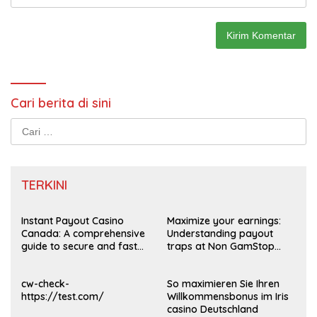
Cari berita di sini
Cari
untuk:
TERKINI
Instant Payout Casino
Maximize your earnings:
Canada: A comprehensive
Understanding payout
guide to secure and fast
traps at Non GamStop
withdrawals
Casinos UK 2026
cw-check-
So maximieren Sie Ihren
https://test.com/
Willkommensbonus im Iris
casino Deutschland