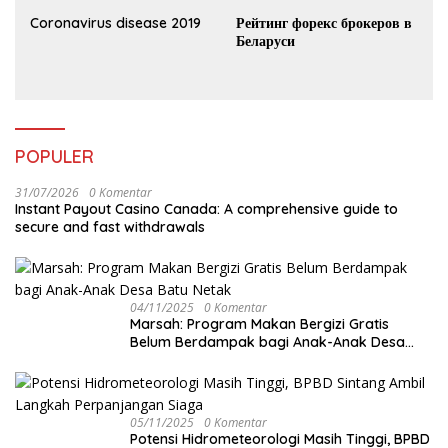
Coronavirus disease 2019
Рейтинг форекс брокеров в
Беларуси
POPULER
31/07/2026
0 Komentar
Instant Payout Casino Canada: A comprehensive guide to
secure and fast withdrawals
04/11/2025
0 Komentar
Marsah: Program Makan Bergizi Gratis
Belum Berdampak bagi Anak-Anak Desa
Batu Netak
05/11/2025
0 Komentar
Potensi Hidrometeorologi Masih Tinggi, BPBD