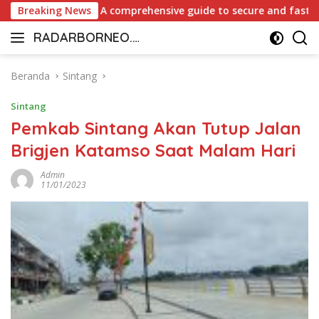
Langsung
asino Canada: A comprehensive guide to secure and fast withd
Breaking News
ke
RADARBORNEO.I
konten
Radarnya
D
Borneo
Beranda
Sintang
Sintang
Pemkab Sintang Akan Tutup Jalan
Brigjen Katamso Saat Malam Hari
Admin
11/01/2023