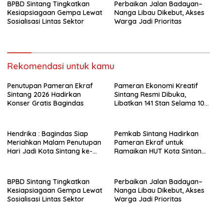
BPBD Sintang Tingkatkan
Perbaikan Jalan Badayan–
Kesiapsiagaan Gempa Lewat
Nanga Libau Dikebut, Akses
Sosialisasi Lintas Sektor
Warga Jadi Prioritas
Rekomendasi untuk kamu
Penutupan Pameran Ekraf
Pameran Ekonomi Kreatif
Sintang 2026 Hadirkan
Sintang Resmi Dibuka,
Konser Gratis Bagindas
Libatkan 141 Stan Selama 10
Hari
Hendrika : Bagindas Siap
Pemkab Sintang Hadirkan
Meriahkan Malam Penutupan
Pameran Ekraf untuk
Hari Jadi Kota Sintang ke-
Ramaikan HUT Kota Sintang
664
ke-664
BPBD Sintang Tingkatkan
Perbaikan Jalan Badayan–
Kesiapsiagaan Gempa Lewat
Nanga Libau Dikebut, Akses
Sosialisasi Lintas Sektor
Warga Jadi Prioritas