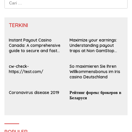
Cari
untuk:
TERKINI
Instant Payout Casino
Maximize your earnings:
Canada: A comprehensive
Understanding payout
guide to secure and fast
traps at Non GamStop
withdrawals
Casinos UK 2026
cw-check-
So maximieren Sie Ihren
https://test.com/
Willkommensbonus im Iris
casino Deutschland
Coronavirus disease 2019
Рейтинг форекс брокеров в
Беларуси
POPULER