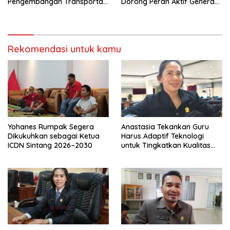
Pengembangan Transportasi
Dorong Peran Aktif Generasi
Sungai di Sintang
Muda
Rekomendasi untuk kamu
Yohanes Rumpak Segera
Anastasia Tekankan Guru
Dikukuhkan sebagai Ketua
Harus Adaptif Teknologi
ICDN Sintang 2026–2030
untuk Tingkatkan Kualitas
Pembelajaran