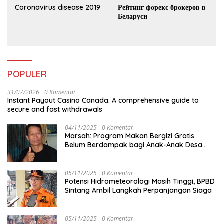
Coronavirus disease 2019
Рейтинг форекс брокеров в
Беларуси
POPULER
31/07/2026
0 Komentar
Instant Payout Casino Canada: A comprehensive guide to
secure and fast withdrawals
04/11/2025
0 Komentar
Marsah: Program Makan Bergizi Gratis
Belum Berdampak bagi Anak-Anak Desa
Batu Netak
05/11/2025
0 Komentar
Potensi Hidrometeorologi Masih Tinggi, BPBD
Sintang Ambil Langkah Perpanjangan Siaga
05/11/2025
0 Komentar