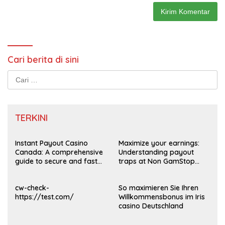
Cari berita di sini
Cari
untuk:
TERKINI
Instant Payout Casino
Maximize your earnings:
Canada: A comprehensive
Understanding payout
guide to secure and fast
traps at Non GamStop
withdrawals
Casinos UK 2026
cw-check-
So maximieren Sie Ihren
https://test.com/
Willkommensbonus im Iris
casino Deutschland