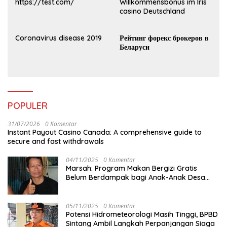
https://test.com/
Willkommensbonus im Iris
casino Deutschland
Coronavirus disease 2019
Рейтинг форекс брокеров в
Беларуси
POPULER
31/07/2026
0 Komentar
Instant Payout Casino Canada: A comprehensive guide to
secure and fast withdrawals
04/11/2025
0 Komentar
Marsah: Program Makan Bergizi Gratis
Belum Berdampak bagi Anak-Anak Desa
Batu Netak
05/11/2025
0 Komentar
Potensi Hidrometeorologi Masih Tinggi, BPBD
Sintang Ambil Langkah Perpanjangan Siaga