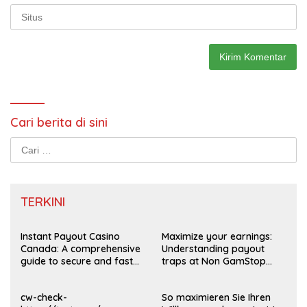
Cari berita di sini
Cari
untuk:
TERKINI
Instant Payout Casino
Maximize your earnings:
Canada: A comprehensive
Understanding payout
guide to secure and fast
traps at Non GamStop
withdrawals
Casinos UK 2026
cw-check-
So maximieren Sie Ihren