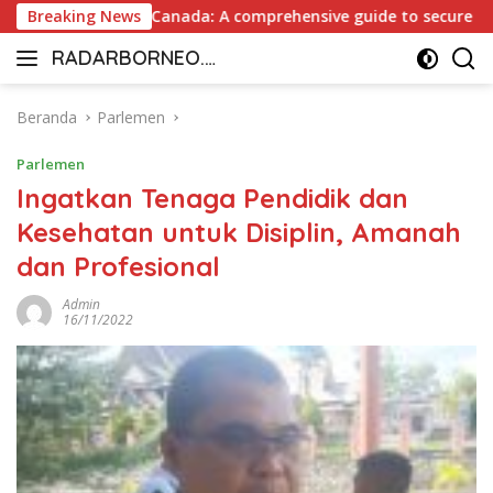
Langsung
out Casino Canada: A comprehensive guide to secure and fast 
Breaking News
ke
RADARBORNEO.I
konten
Radarnya
D
Borneo
Beranda
Parlemen
Parlemen
Ingatkan Tenaga Pendidik dan
Kesehatan untuk Disiplin, Amanah
dan Profesional
Admin
16/11/2022