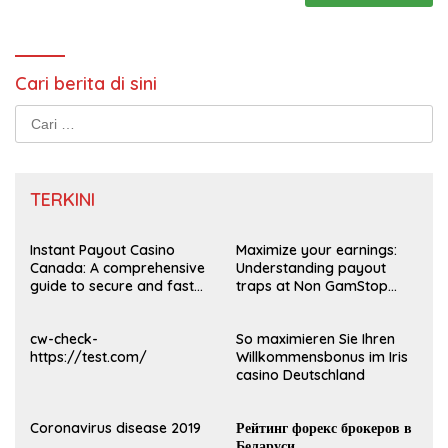
Cari berita di sini
Cari
untuk:
TERKINI
Instant Payout Casino
Maximize your earnings:
Canada: A comprehensive
Understanding payout
guide to secure and fast
traps at Non GamStop
withdrawals
Casinos UK 2026
cw-check-
So maximieren Sie Ihren
https://test.com/
Willkommensbonus im Iris
casino Deutschland
Coronavirus disease 2019
Рейтинг форекс брокеров в
Беларуси