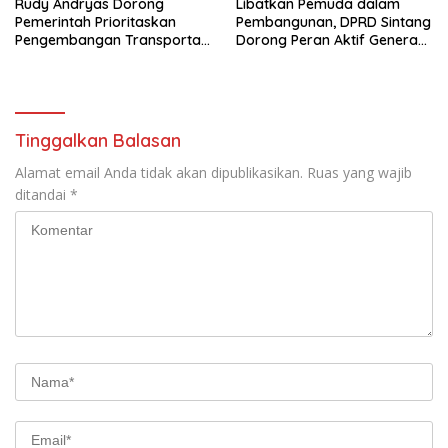
Rudy Andryas Dorong
Libatkan Pemuda dalam
Pemerintah Prioritaskan
Pembangunan, DPRD Sintang
Pengembangan Transportasi
Dorong Peran Aktif Generasi
Sungai di Sintang
Muda
Tinggalkan Balasan
Alamat email Anda tidak akan dipublikasikan.
Ruas yang wajib
ditandai
*