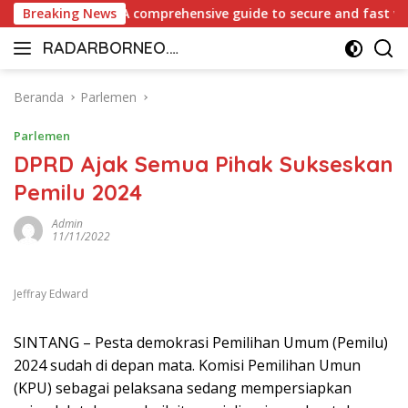
Langsung
asino Canada: A comprehensive guide to secure and fast withd
Breaking News
ke
RADARBORNEO.I
konten
Radarnya
D
Borneo
Beranda
Parlemen
Parlemen
DPRD Ajak Semua Pihak Sukseskan
Pemilu 2024
Admin
11/11/2022
Jeffray Edward
SINTANG – Pesta demokrasi Pemilihan Umum (Pemilu)
2024 sudah di depan mata. Komisi Pemilihan Umun
(KPU) sebagai pelaksana sedang mempersiapkan