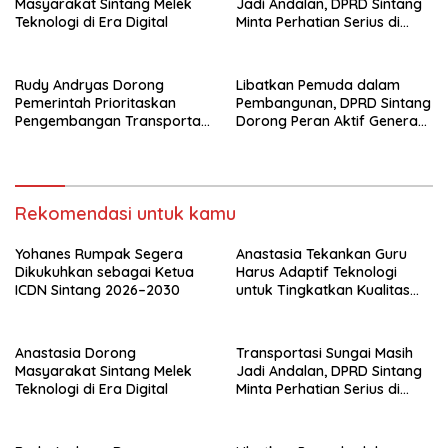
Masyarakat Sintang Melek
Jadi Andalan, DPRD Sintang
Teknologi di Era Digital
Minta Perhatian Serius di
Serawai dan Ambalau
Rudy Andryas Dorong
Libatkan Pemuda dalam
Pemerintah Prioritaskan
Pembangunan, DPRD Sintang
Pengembangan Transportasi
Dorong Peran Aktif Generasi
Sungai di Sintang
Muda
Rekomendasi untuk kamu
Yohanes Rumpak Segera
Anastasia Tekankan Guru
Dikukuhkan sebagai Ketua
Harus Adaptif Teknologi
ICDN Sintang 2026–2030
untuk Tingkatkan Kualitas
Pembelajaran
Anastasia Dorong
Transportasi Sungai Masih
Masyarakat Sintang Melek
Jadi Andalan, DPRD Sintang
Teknologi di Era Digital
Minta Perhatian Serius di
Serawai dan Ambalau