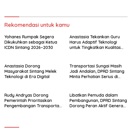
Sungai di Sintang
Muda
Rekomendasi untuk kamu
Yohanes Rumpak Segera
Anastasia Tekankan Guru
Dikukuhkan sebagai Ketua
Harus Adaptif Teknologi
ICDN Sintang 2026–2030
untuk Tingkatkan Kualitas
Pembelajaran
Anastasia Dorong
Transportasi Sungai Masih
Masyarakat Sintang Melek
Jadi Andalan, DPRD Sintang
Teknologi di Era Digital
Minta Perhatian Serius di
Serawai dan Ambalau
Rudy Andryas Dorong
Libatkan Pemuda dalam
Pemerintah Prioritaskan
Pembangunan, DPRD Sintang
Pengembangan Transportasi
Dorong Peran Aktif Generasi
Sungai di Sintang
Muda