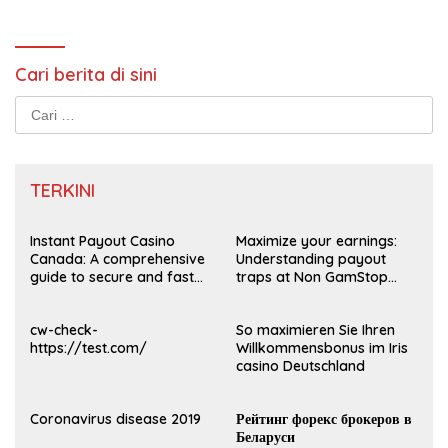
Cari berita di sini
Cari
untuk:
TERKINI
Instant Payout Casino
Maximize your earnings:
Canada: A comprehensive
Understanding payout
guide to secure and fast
traps at Non GamStop
withdrawals
Casinos UK 2026
cw-check-
So maximieren Sie Ihren
https://test.com/
Willkommensbonus im Iris
casino Deutschland
Coronavirus disease 2019
Рейтинг форекс брокеров в
Беларуси