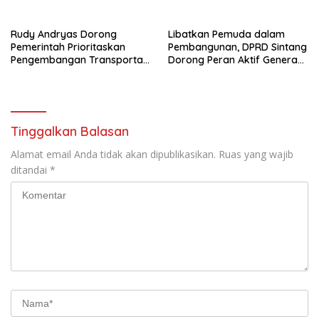
Serawai dan Ambalau
Rudy Andryas Dorong
Libatkan Pemuda dalam
Pemerintah Prioritaskan
Pembangunan, DPRD Sintang
Pengembangan Transportasi
Dorong Peran Aktif Generasi
Sungai di Sintang
Muda
Tinggalkan Balasan
Alamat email Anda tidak akan dipublikasikan.
Ruas yang wajib
ditandai
*