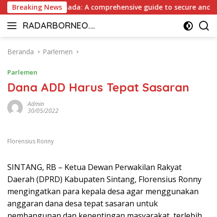
Langsung
yout Casino Canada: A comprehensive guide to secure and fast 
Breaking News
ke
RADARBORNEO.I
konten
Radarnya
D
Borneo
Beranda
Parlemen
Parlemen
Dana ADD Harus Tepat Sasaran
Admin
30/05/2022
Florensius Ronny
SINTANG, RB – Ketua Dewan Perwakilan Rakyat
Daerah (DPRD) Kabupaten Sintang, Florensius Ronny
mengingatkan para kepala desa agar menggunakan
anggaran dana desa tepat sasaran untuk
pembangunan dan kepentingan masyarakat, terlebih