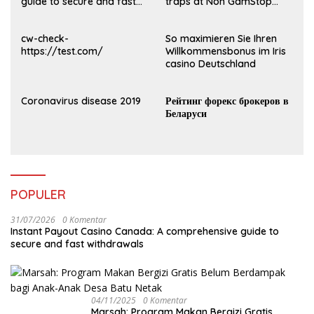
guide to secure and fast
traps at Non GamStop
withdrawals
Casinos UK 2026
cw-check-
So maximieren Sie Ihren
https://test.com/
Willkommensbonus im Iris
casino Deutschland
Coronavirus disease 2019
Рейтинг форекс брокеров в
Беларуси
POPULER
31/07/2026
0 Komentar
Instant Payout Casino Canada: A comprehensive guide to
secure and fast withdrawals
04/11/2025
0 Komentar
Marsah: Program Makan Bergizi Gratis