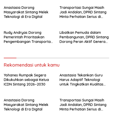
Anastasia Dorong
Transportasi Sungai Masih
Masyarakat Sintang Melek
Jadi Andalan, DPRD Sintang
Teknologi di Era Digital
Minta Perhatian Serius di
Serawai dan Ambalau
Rudy Andryas Dorong
Libatkan Pemuda dalam
Pemerintah Prioritaskan
Pembangunan, DPRD Sintang
Pengembangan Transportasi
Dorong Peran Aktif Generasi
Sungai di Sintang
Muda
Rekomendasi untuk kamu
Yohanes Rumpak Segera
Anastasia Tekankan Guru
Dikukuhkan sebagai Ketua
Harus Adaptif Teknologi
ICDN Sintang 2026–2030
untuk Tingkatkan Kualitas
Pembelajaran
Anastasia Dorong
Transportasi Sungai Masih
Masyarakat Sintang Melek
Jadi Andalan, DPRD Sintang
Teknologi di Era Digital
Minta Perhatian Serius di