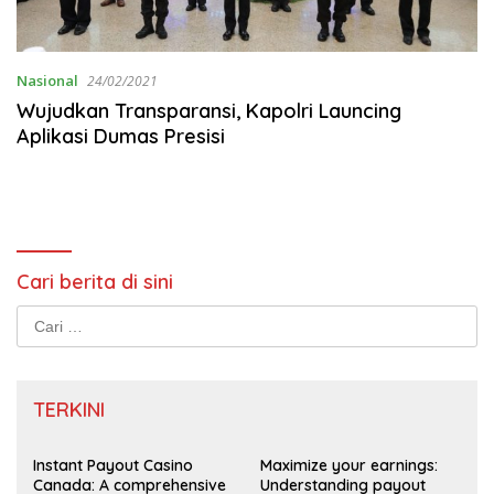
Nasional
24/02/2021
Wujudkan Transparansi, Kapolri Launcing
Aplikasi Dumas Presisi
Cari berita di sini
Cari
untuk:
TERKINI
Instant Payout Casino
Maximize your earnings:
Canada: A comprehensive
Understanding payout