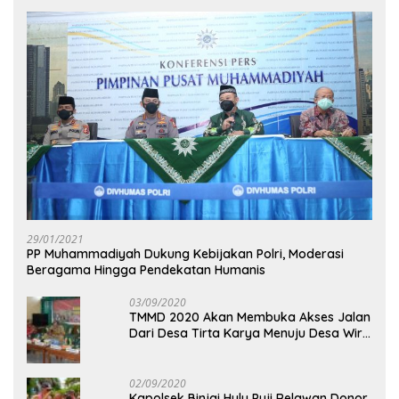
29/01/2021
PP Muhammadiyah Dukung Kebijakan Polri, Moderasi
Beragama Hingga Pendekatan Humanis
03/09/2020
TMMD 2020 Akan Membuka Akses Jalan
Dari Desa Tirta Karya Menuju Desa Wira
Yuda
02/09/2020
Kapolsek Binjai Hulu Puji Relawan Donor