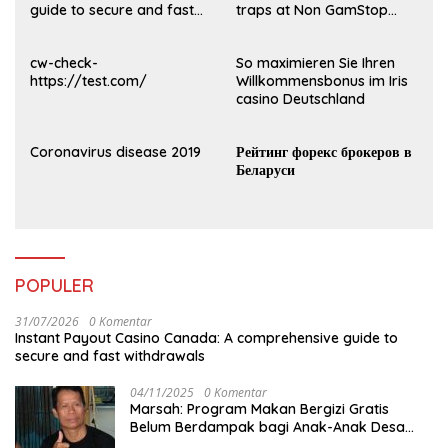
guide to secure and fast
traps at Non GamStop
withdrawals
Casinos UK 2026
cw-check-
So maximieren Sie Ihren
https://test.com/
Willkommensbonus im Iris
casino Deutschland
Coronavirus disease 2019
Рейтинг форекс брокеров в
Беларуси
POPULER
31/07/2026
0 Komentar
Instant Payout Casino Canada: A comprehensive guide to
secure and fast withdrawals
04/11/2025
0 Komentar
Marsah: Program Makan Bergizi Gratis
Belum Berdampak bagi Anak-Anak Desa
Batu Netak