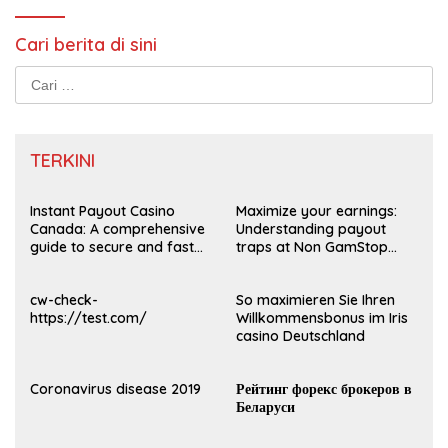
Cari berita di sini
Cari
untuk:
TERKINI
Instant Payout Casino
Maximize your earnings:
Canada: A comprehensive
Understanding payout
guide to secure and fast
traps at Non GamStop
withdrawals
Casinos UK 2026
cw-check-
So maximieren Sie Ihren
https://test.com/
Willkommensbonus im Iris
casino Deutschland
Coronavirus disease 2019
Рейтинг форекс брокеров в
Беларуси