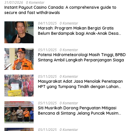
31/07/2026
0 Komentar
Instant Payout Casino Canada: A comprehensive guide to
secure and fast withdrawals
04/11/2025
0 Komentar
Marsah: Program Makan Bergizi Gratis
Belum Berdampak bagi Anak-Anak Desa
Batu Netak
05/11/2025
0 Komentar
Potensi Hidrometeorologi Masih Tinggi, BPBD
Sintang Ambil Langkah Perpanjangan Siaga
05/11/2025
0 Komentar
Masyarakat Adat Jasa Menolak Penetapan
HPT yang Tumpang Tindih dengan Lahan
Garapan
05/11/2025
0 Komentar
Siti Musrikah Dorong Penguatan Mitigasi
Bencana di Sintang Jelang Puncak Musim
Hujan
05/11/2025
0 Komentar