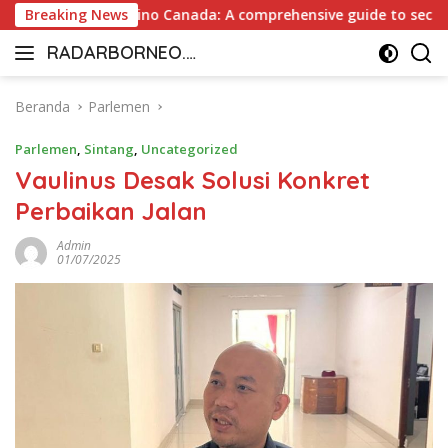
Langsung
nt Payout Casino Canada: A comprehensive guide to secure and
Breaking News
ke
RADARBORNEO.I
konten
Radarnya
D
Borneo
Beranda
Parlemen
Parlemen
,
Sintang
,
Uncategorized
Vaulinus Desak Solusi Konkret
Perbaikan Jalan
Admin
01/07/2025