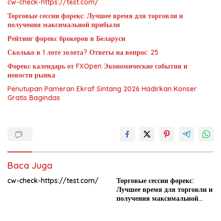
cw-check-https://test.com/
Торговые сессии форекс: Лучшее время для торговли и
получения максимальной прибыли
Рейтинг форекс брокеров в Беларуси
Сколько в 1 лоте золота? Ответы на вопрос: 25
Форекс календарь от FXOpen Экономические события и
новости рынка
Penutupan Pameran Ekraf Sintang 2026 Hadirkan Konser
Gratis Bagindas
Baca Juga
cw-check-https://test.com/
Торговые сессии форекс:
Лучшее время для торговли и
получения максимальной
прибыли