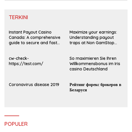
TERKINI
Instant Payout Casino
Maximize your earnings:
Canada: A comprehensive
Understanding payout
guide to secure and fast
traps at Non GamStop
withdrawals
Casinos UK 2026
cw-check-
So maximieren Sie Ihren
https://test.com/
Willkommensbonus im Iris
casino Deutschland
Coronavirus disease 2019
Рейтинг форекс брокеров в
Беларуси
POPULER