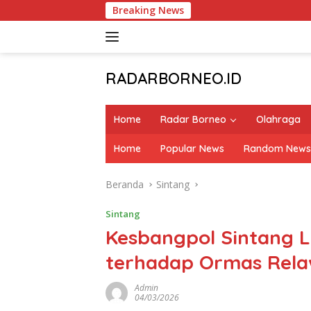
Langsung
Breaking News
ke
konten
RADARBORNEO.ID
Radarnya
Borneo
Home
Radar Borneo
Olahraga
Home
Popular News
Random News
Beranda
Sintang
Sintang
Kesbangpol Sintang L
terhadap Ormas Rela
Admin
04/03/2026