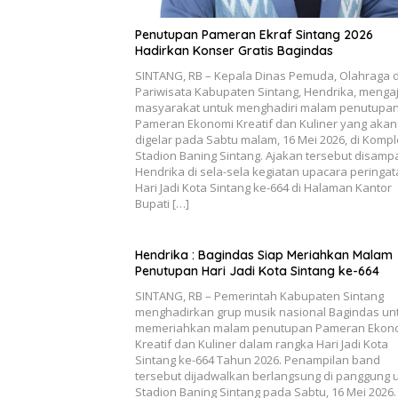
Penutupan Pameran Ekraf Sintang 2026
Hadirkan Konser Gratis Bagindas
SINTANG, RB – Kepala Dinas Pemuda, Olahraga 
Pariwisata Kabupaten Sintang, Hendrika, menga
masyarakat untuk menghadiri malam penutupa
Pameran Ekonomi Kreatif dan Kuliner yang akan
digelar pada Sabtu malam, 16 Mei 2026, di Komp
Stadion Baning Sintang. Ajakan tersebut disamp
Hendrika di sela-sela kegiatan upacara peringa
Hari Jadi Kota Sintang ke-664 di Halaman Kantor
Bupati […]
Hendrika : Bagindas Siap Meriahkan Malam
Penutupan Hari Jadi Kota Sintang ke-664
SINTANG, RB – Pemerintah Kabupaten Sintang
menghadirkan grup musik nasional Bagindas un
memeriahkan malam penutupan Pameran Ekon
Kreatif dan Kuliner dalam rangka Hari Jadi Kota
Sintang ke-664 Tahun 2026. Penampilan band
tersebut dijadwalkan berlangsung di panggung
Stadion Baning Sintang pada Sabtu, 16 Mei 2026.