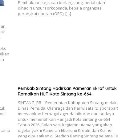
Pembukaan kegiatan berlangsung meriah dan
dihadiri unsur Forkopimda, kepala organisasi
perangkat daerah (OPD), […]
dan
jak
n
leks
aikan
tan
Pemkab Sintang Hadirkan Pameran Ekraf untuk
Ramaikan HUT Kota Sintang ke-664
SINTANG, RB – Pemerintah Kabupaten Sintang melalui
tuk
Dinas Pemuda, Olahraga dan Pariwisata (Disporapar)
omi
menyiapkan berbagai agenda hiburan dan budaya
untuk memeriahkan Hari Jadi Kota Sintang ke-664
Tahun 2026. Salah satu kegiatan utama yang akan
 utama
digelar yakni Pameran Ekonomi Kreatif dan Kuliner
yang dipusatkan di Stadion Baning Sintang selama 10