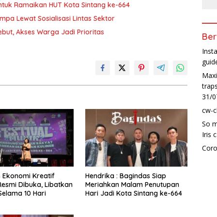
ntuk Ramaikan HUT Kota Sintang ke-664
pa Lewat Sosialisasi Lintas Sektor
ut, Akses Warga Jadi Prioritas
Ber
Inst
guid
Maxi
trap
31/0
cw-c
So m
Iris
Coro
Ekonomi Kreatif
Hendrika : Bagindas Siap
Resmi Dibuka, Libatkan
Meriahkan Malam Penutupan
 Selama 10 Hari
Hari Jadi Kota Sintang ke-664