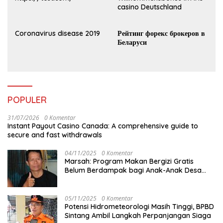
casino Deutschland
Coronavirus disease 2019
Рейтинг форекс брокеров в
Беларуси
POPULER
31/07/2026
0 Komentar
Instant Payout Casino Canada: A comprehensive guide to
secure and fast withdrawals
04/11/2025
0 Komentar
Marsah: Program Makan Bergizi Gratis
Belum Berdampak bagi Anak-Anak Desa
Batu Netak
05/11/2025
0 Komentar
Potensi Hidrometeorologi Masih Tinggi, BPBD
Sintang Ambil Langkah Perpanjangan Siaga