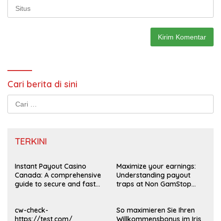
Cari berita di sini
Cari
untuk:
TERKINI
Instant Payout Casino
Maximize your earnings:
Canada: A comprehensive
Understanding payout
guide to secure and fast
traps at Non GamStop
withdrawals
Casinos UK 2026
cw-check-
So maximieren Sie Ihren
https://test.com/
Willkommensbonus im Iris