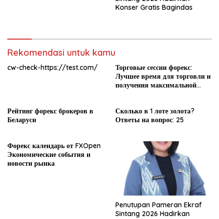
Konser Gratis Bagindas
Rekomendasi untuk kamu
cw-check-https://test.com/
Торговые сессии форекс:
Лучшее время для торговли и
получения максимальной
прибыли
Рейтинг форекс брокеров в
Сколько в 1 лоте золота?
Беларуси
Ответы на вопрос: 25
Форекс календарь от FXOpen
Экономические события и
новости рынка
Penutupan Pameran Ekraf
Sintang 2026 Hadirkan