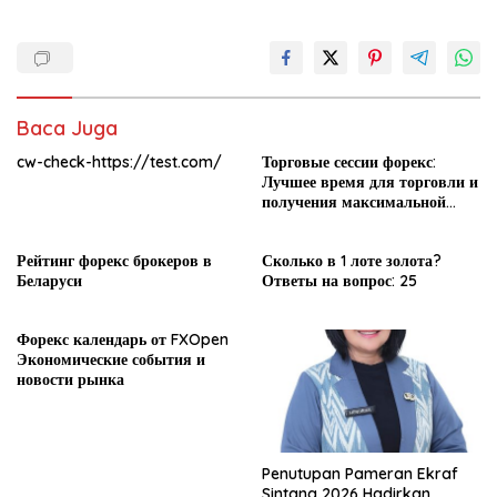
Baca Juga
cw-check-https://test.com/
Торговые сессии форекс:
Лучшее время для торговли и
получения максимальной
прибыли
Рейтинг форекс брокеров в
Сколько в 1 лоте золота?
Беларуси
Ответы на вопрос: 25
Форекс календарь от FXOpen
Экономические события и
новости рынка
Penutupan Pameran Ekraf
Sintang 2026 Hadirkan