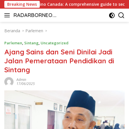
Langsung
nt Payout Casino Canada: A comprehensive guide to secure and
Breaking News
ke
RADARBORNEO.I
konten
Radarnya
D
Borneo
Beranda
Parlemen
Parlemen
,
Sintang
,
Uncategorized
Ajang Sains dan Seni Dinilai Jadi
Jalan Pemerataan Pendidikan di
Sintang
Admin
17/06/2025