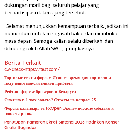
dukungan moril bagi seluruh pelajar yang
berpartisipasi dalam ajang tersebut.
“Selamat menunjukkan kemampuan terbaik. Jadikan ini
momentum untuk mengasah bakat dan membuka
masa depan. Semoga kalian selalu diberkahi dan
dilindungi oleh Allah SWT,” pungkasnya.
Berita Terkait
cw-check-https://test.com/
Торговые сессии форекс: Лучшее время для торговли и
получения максимальной прибыли
Рейтинг форекс брокеров в Беларуси
Сколько в 1 лоте золота? Ответы на вопрос: 25
Форекс календарь от FXOpen Экономические события и
новости рынка
Penutupan Pameran Ekraf Sintang 2026 Hadirkan Konser
Gratis Bagindas