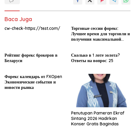
Baca Juga
cw-check-https://test.com/
Торговые сессии форекс:
Лучшее время для торговли и
получения максимальной
прибыли
Рейтинг форекс брокеров в
Сколько в 1 лоте золота?
Беларуси
Ответы на вопрос: 25
Форекс календарь от FXOpen
Экономические события и
новости рынка
Penutupan Pameran Ekraf
Sintang 2026 Hadirkan
Konser Gratis Bagindas