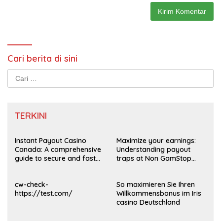
Cari berita di sini
Cari
untuk:
TERKINI
Instant Payout Casino
Maximize your earnings:
Canada: A comprehensive
Understanding payout
guide to secure and fast
traps at Non GamStop
withdrawals
Casinos UK 2026
cw-check-
So maximieren Sie Ihren
https://test.com/
Willkommensbonus im Iris
casino Deutschland