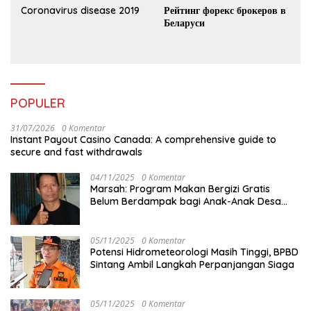
Coronavirus disease 2019
Рейтинг форекс брокеров в
Беларуси
POPULER
31/07/2026
0 Komentar
Instant Payout Casino Canada: A comprehensive guide to
secure and fast withdrawals
04/11/2025
0 Komentar
Marsah: Program Makan Bergizi Gratis
Belum Berdampak bagi Anak-Anak Desa
Batu Netak
05/11/2025
0 Komentar
Potensi Hidrometeorologi Masih Tinggi, BPBD
Sintang Ambil Langkah Perpanjangan Siaga
05/11/2025
0 Komentar