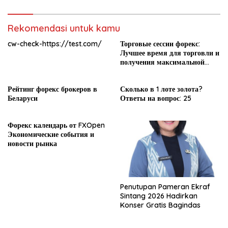
Rekomendasi untuk kamu
cw-check-https://test.com/
Торговые сессии форекс:
Лучшее время для торговли и
получения максимальной
прибыли
Рейтинг форекс брокеров в
Сколько в 1 лоте золота?
Беларуси
Ответы на вопрос: 25
Форекс календарь от FXOpen
Экономические события и
новости рынка
Penutupan Pameran Ekraf
Sintang 2026 Hadirkan
Konser Gratis Bagindas