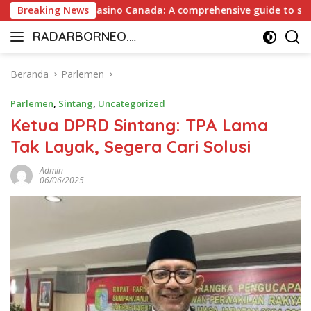
Langsung
tant Payout Casino Canada: A comprehensive guide to secure an
Breaking News
ke
RADARBORNEO.I
konten
Radarnya
D
Borneo
Beranda
Parlemen
Parlemen
,
Sintang
,
Uncategorized
Ketua DPRD Sintang: TPA Lama
Tak Layak, Segera Cari Solusi
Admin
06/06/2025