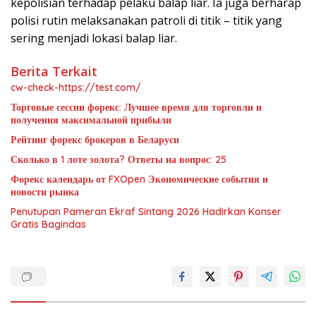
kepolisian terhadap pelaku balap liar. Ia juga berharap
polisi rutin melaksanakan patroli di titik – titik yang
sering menjadi lokasi balap liar.
Berita Terkait
cw-check-https://test.com/
Торговые сессии форекс: Лучшее время для торговли и
получения максимальной прибыли
Рейтинг форекс брокеров в Беларуси
Сколько в 1 лоте золота? Ответы на вопрос: 25
Форекс календарь от FXOpen Экономические события и
новости рынка
Penutupan Pameran Ekraf Sintang 2026 Hadirkan Konser
Gratis Bagindas