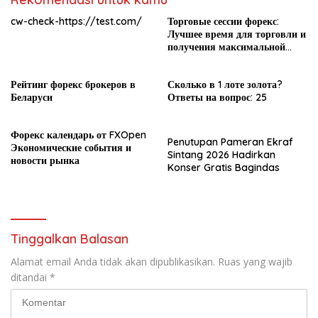
cw-check-https://test.com/
Торговые сессии форекс:
Лучшее время для торговли и
получения максимальной
прибыли
Рейтинг форекс брокеров в
Сколько в 1 лоте золота?
Беларуси
Ответы на вопрос: 25
Форекс календарь от FXOpen
Penutupan Pameran Ekraf
Экономические события и
Sintang 2026 Hadirkan
новости рынка
Konser Gratis Bagindas
Tinggalkan Balasan
Alamat email Anda tidak akan dipublikasikan.
Ruas yang wajib
ditandai
*