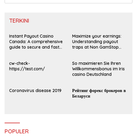
untuk:
TERKINI
Instant Payout Casino
Maximize your earnings:
Canada: A comprehensive
Understanding payout
guide to secure and fast
traps at Non GamStop
withdrawals
Casinos UK 2026
cw-check-
So maximieren Sie Ihren
https://test.com/
Willkommensbonus im Iris
casino Deutschland
Coronavirus disease 2019
Рейтинг форекс брокеров в
Беларуси
POPULER