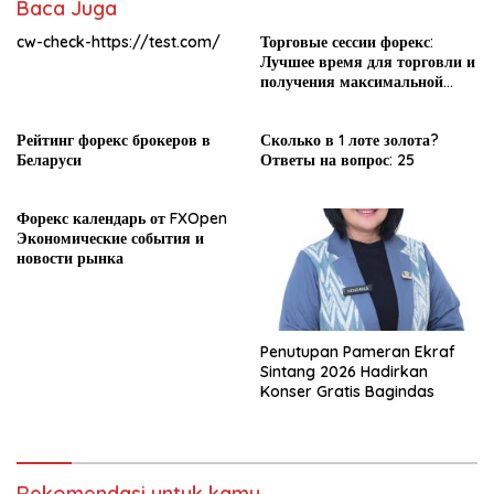
Baca Juga
cw-check-https://test.com/
Торговые сессии форекс:
Лучшее время для торговли и
получения максимальной
прибыли
Рейтинг форекс брокеров в
Сколько в 1 лоте золота?
Беларуси
Ответы на вопрос: 25
Форекс календарь от FXOpen
Экономические события и
новости рынка
Penutupan Pameran Ekraf
Sintang 2026 Hadirkan
Konser Gratis Bagindas
Rekomendasi untuk kamu