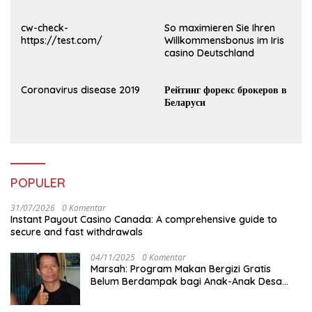
withdrawals
Casinos UK 2026
cw-check-
So maximieren Sie Ihren
https://test.com/
Willkommensbonus im Iris
casino Deutschland
Coronavirus disease 2019
Рейтинг форекс брокеров в
Беларуси
POPULER
31/07/2026
0 Komentar
Instant Payout Casino Canada: A comprehensive guide to
secure and fast withdrawals
04/11/2025
0 Komentar
Marsah: Program Makan Bergizi Gratis
Belum Berdampak bagi Anak-Anak Desa
Batu Netak