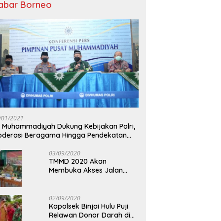
abar Borneo
/01/2021
 Muhammadiyah Dukung Kebijakan Polri,
derasi Beragama Hingga Pendekatan
umanis
03/09/2020
TMMD 2020 Akan
Membuka Akses Jalan
Dari Desa Tirta Karya
Menuju Desa Wira Yuda
02/09/2020
Kapolsek Binjai Hulu Puji
Relawan Donor Darah di