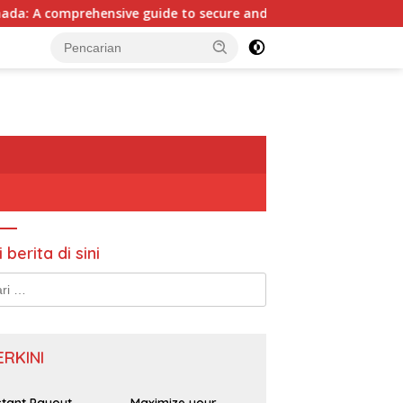
comprehensive guide to secure and fast withdrawals
Ma
 berita di sini
navirus disease 2019
Рейтинг форекс брокеров в
Т
k:
Беларуси
в
п
п
ERKINI