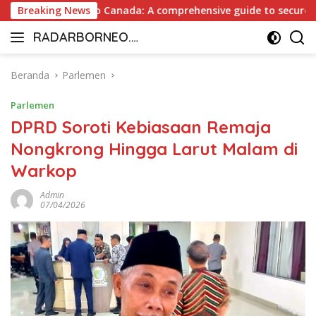
Langsung
ayout Casino Canada: A comprehensive guide to secure and fas
Breaking News
ke
RADARBORNEO.I
konten
Radarnya
D
Borneo
Beranda
Parlemen
Parlemen
DPRD Soroti Kebiasaan Remaja
Nongkrong Hingga Larut Malam di
Warkop
Admin
07/04/2026