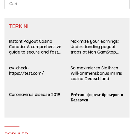
Cari
untuk:
TERKINI
Instant Payout Casino
Maximize your earnings:
Canada: A comprehensive
Understanding payout
guide to secure and fast
traps at Non GamStop
withdrawals
Casinos UK 2026
cw-check-
So maximieren Sie Ihren
https://test.com/
Willkommensbonus im Iris
casino Deutschland
Coronavirus disease 2019
Рейтинг форекс брокеров в
Беларуси