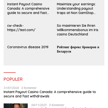
Instant Payout Casino
Maximize your earnings:
Canada: A comprehensive
Understanding payout
guide to secure and fast
traps at Non GamStop
withdrawals
Casinos UK 2026
cw-check-
So maximieren Sie Ihren
https://test.com/
Willkommensbonus im Iris
casino Deutschland
Coronavirus disease 2019
Рейтинг форекс брокеров в
Беларуси
POPULER
31/07/2026
0 Komentar
Instant Payout Casino Canada: A comprehensive guide to
secure and fast withdrawals
04/11/2025
0 Komentar