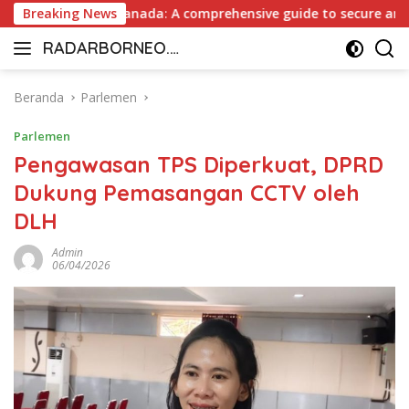
Langsung
ut Casino Canada: A comprehensive guide to secure and fast w
Breaking News
ke
RADARBORNEO.I
konten
Radarnya
D
Borneo
Beranda
Parlemen
Parlemen
Pengawasan TPS Diperkuat, DPRD
Dukung Pemasangan CCTV oleh
DLH
Admin
06/04/2026